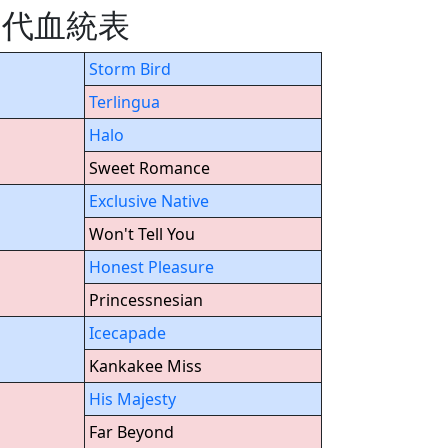
の５代血統表
Storm Bird
Terlingua
Halo
Sweet Romance
Exclusive Native
Won't Tell You
Honest Pleasure
Princessnesian
Icecapade
Kankakee Miss
His Majesty
Far Beyond