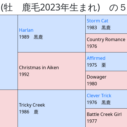
rch (牡 鹿毛2023年生まれ) 
Storm Cat
1983 黒鹿
Harlan
1989 黒鹿
Country Romance
1976
Affirmed
1975 栗
Christmas in Aiken
1992
Dowager
1980
Clever Trick
1976 黒鹿
Tricky Creek
1986 鹿
Battle Creek Girl
1977