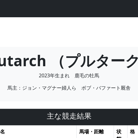
lutarch （プルター
2023年生まれ 鹿毛の牡馬
馬主：ジョン・マグナー婦人ら ボブ・バファート厩舎
主な競走結果
名
馬場・距離
状
格