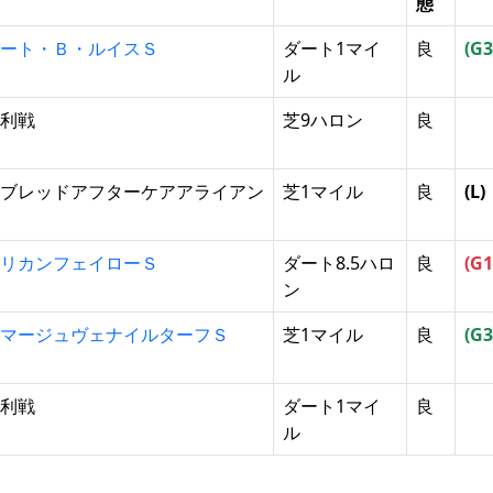
態
ート・Ｂ・ルイスＳ
ダート1マイ
良
(G3
ル
利戦
芝9ハロン
良
ブレッドアフターケアアライアン
芝1マイル
良
(L)
リカンフェイローＳ
ダート8.5ハロ
良
(G1
ン
マージュヴェナイルターフＳ
芝1マイル
良
(G3
利戦
ダート1マイ
良
ル