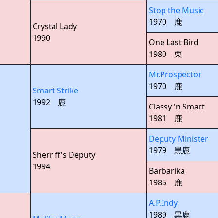
Stop the Music
1970 鹿
Crystal Lady
1990
One Last Bird
1980 栗
Mr.Prospector
1970 鹿
Smart Strike
1992 鹿
Classy 'n Smart
1981 鹿
Deputy Minister
1979 黒鹿
Sherriff's Deputy
1994
Barbarika
1985 鹿
A.P.Indy
1989 黒鹿