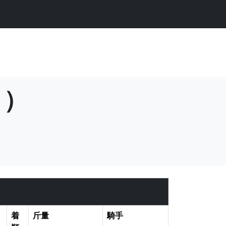
ク）
着
斤量
騎手