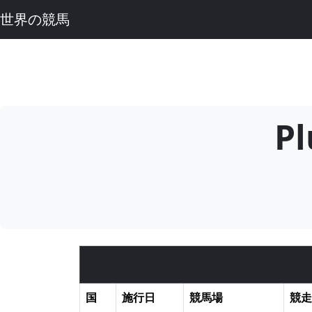
世界の競馬
P
国
施行日
競馬場
競走