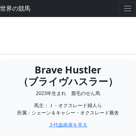
世界の競馬
Brave Hustler
（ブライヴハスラー）
2023年生まれ 鹿毛のせん馬
馬主：Ｊ・オクスレード婦人ら
所属：シェーン＆キャシー・オクスレード厩舎
３代血統表を見る