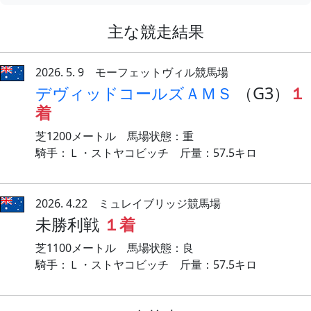
主な競走結果
2026. 5. 9 モーフェットヴィル競馬場
デヴィッドコールズＡＭＳ
（G3）
１
着
芝1200メートル 馬場状態：重
騎手：Ｌ・ストヤコビッチ 斤量：57.5キロ
2026. 4.22 ミュレイブリッジ競馬場
未勝利戦
１着
芝1100メートル 馬場状態：良
騎手：Ｌ・ストヤコビッチ 斤量：57.5キロ