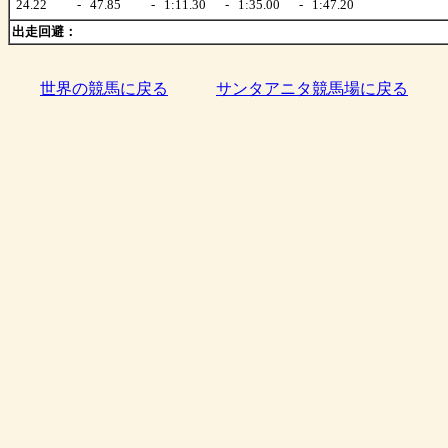
24.22
-
47.85
-
1:11.30
-
1:35.00
-
1:47.20
出走回避：
世界の競馬に戻る
サンタアニタ競馬場に戻る