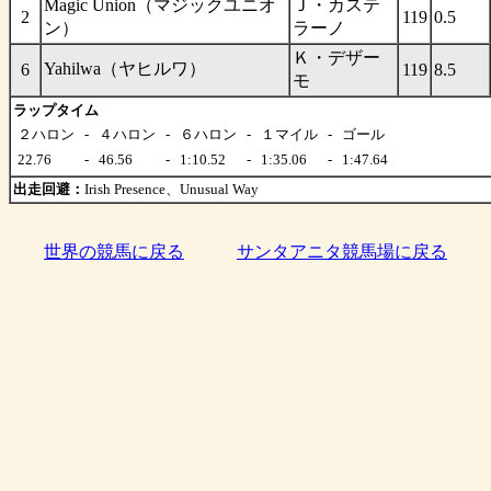
Magic Union（マジックユニオ
Ｊ・カステ
2
119
0.5
ン）
ラーノ
Ｋ・デザー
Yahilwa（ヤヒルワ）
6
119
8.5
モ
ラップタイム
２ハロン
-
４ハロン
-
６ハロン
-
１マイル
-
ゴール
22.76
-
46.56
-
1:10.52
-
1:35.06
-
1:47.64
出走回避：
Irish Presence、Unusual Way
世界の競馬に戻る
サンタアニタ競馬場に戻る