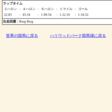
ラップタイム
２ハロン
-
４ハロン
-
６ハロン
-
１マイル
-
ゴール
22.83
-
45.34
-
1:09.54
-
1:22.10
-
1:34.52
出走回避：
Burg Berg
世界の競馬に戻る
ハリウッドパーク競馬場に戻る