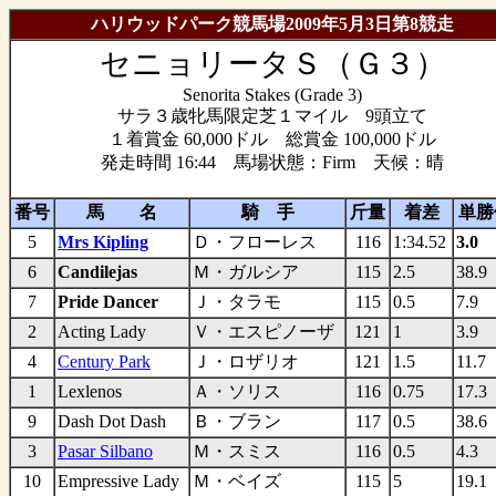
ハリウッドパーク競馬場2009年5月3日第8競走
セニョリータＳ（Ｇ３）
Senorita Stakes (Grade 3)
サラ３歳牝馬限定芝１マイル 9頭立て
１着賞金 60,000ドル 総賞金 100,000ドル
発走時間 16:44 馬場状態：Firm 天候：晴
番号
馬 名
騎 手
斤量
着差
単勝
5
Mrs Kipling
Ｄ・フローレス
116
1:34.52
3.0
6
Candilejas
Ｍ・ガルシア
115
2.5
38.9
7
Pride Dancer
Ｊ・タラモ
115
0.5
7.9
2
Acting Lady
Ｖ・エスピノーザ
121
1
3.9
4
Century Park
Ｊ・ロザリオ
121
1.5
11.7
1
Lexlenos
Ａ・ソリス
116
0.75
17.3
9
Dash Dot Dash
Ｂ・ブラン
117
0.5
38.6
3
Pasar Silbano
Ｍ・スミス
116
0.5
4.3
10
Empressive Lady
Ｍ・ベイズ
115
5
19.1