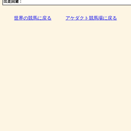
出走回避：
世界の競馬に戻る
アケダクト競馬場に戻る