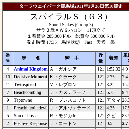
ターフウェイパーク競馬場2011年3月26日第10競走
スパイラルＳ（Ｇ３）
Spural Stakes (Group 3)
サラ３歳ＡＷ９ハロン 11頭立て
１着賞金 285,000ドル 総賞金 500,000ドル
発走時間 17:35 馬場状態：Fast 天候：曇
番
斤
単
馬 名
騎 手
着差
号
量
4
Animal Kingdom
Ａ・ガルシア
121
1:52.32
4.0
10
Decisive Moment
Ｋ・クラーク
121
2.75
7.4
11
Twinspired
Ｖ・レブロン
121
3.25
15.
7
Beachcombing
Ｊ・カステラーノ
121
5.75
9.4
9
Taptowne
Ｒ・プレスコット
121
アタマ
28.
1
Preachintothedevil
Ｊ・アルヴァラード
121
4.25
17.
5
Son of Posse
Ｒ・モジカJr
121
クビ
83.
2
Positive Response
Ｊ・コートン
121
0.5
2.7