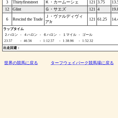
3
Thirtyfirststreet
Ｋ・カームーシェ
121
3.75
13.
12
Glint
Ｇ・サエズ
121
4
19.
Ｊ・ヴァルディヴィ
6
Rescind the Trade
121
61.25
14.
アJr
ラップタイム
２ハロン
-
４ハロン
-
６ハロン
-
１マイル
-
ゴール
23.57
-
46.56
-
1:12.57
-
1:38.96
-
1:52.32
出走回避：
世界の競馬に戻る
ターフウェイパーク競馬場に戻る