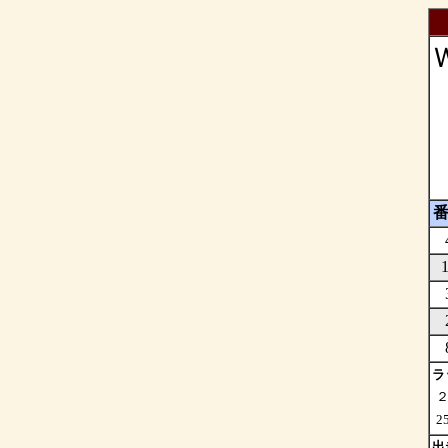
ラ
25
出