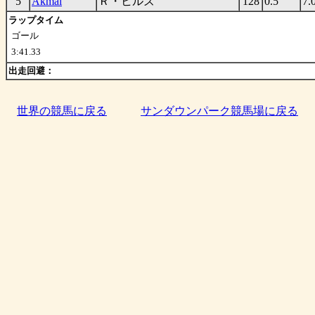
5
Akmal
Ｒ・ヒルズ
128
0.5
7.
ラップタイム
ゴール
3:41.33
出走回避：
世界の競馬に戻る
サンダウンパーク競馬場に戻る