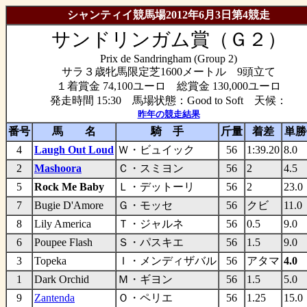
シャンティイ競馬場2012年6月3日第4競走
サンドリンガム賞（Ｇ２）
Prix de Sandringham (Group 2)
サラ３歳牝馬限定芝1600メートル 9頭立て
１着賞金 74,100ユーロ 総賞金 130,000ユーロ
発走時間 15:30 馬場状態：Good to Soft 天候：
昨年の競走結果
番号
馬 名
騎 手
斤量
着差
単勝
4
Laugh Out Loud
Ｗ・ビュイック
56
1:39.20
8.0
2
Mashoora
Ｃ・スミヨン
56
2
4.5
5
Rock Me Baby
Ｌ・デットーリ
56
2
23.0
7
Bugie D'Amore
Ｇ・モッセ
56
クビ
11.0
8
Lily America
Ｔ・ジャルネ
56
0.5
9.0
6
Poupee Flash
Ｓ・パスキエ
56
1.5
9.0
3
Topeka
Ｉ・メンディザバル
56
アタマ
4.0
1
Dark Orchid
Ｍ・ギヨン
56
1.5
5.0
9
Zantenda
Ｏ・ペリエ
56
1.25
15.0