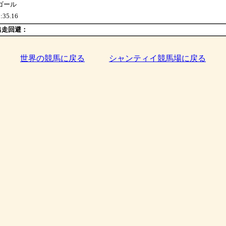
ゴール
:35.16
出走回避：
世界の競馬に戻る
シャンティイ競馬場に戻る