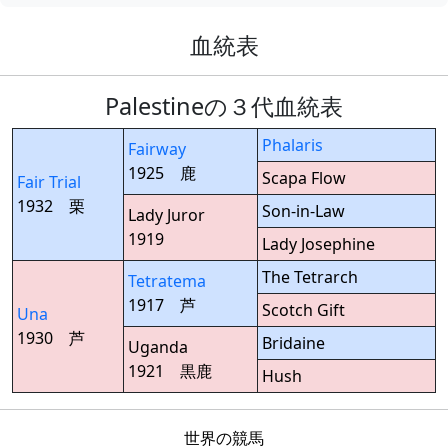
血統表
Palestineの３代血統表
Phalaris
Fairway
1925 鹿
Scapa Flow
Fair Trial
1932 栗
Son-in-Law
Lady Juror
1919
Lady Josephine
The Tetrarch
Tetratema
1917 芦
Scotch Gift
Una
1930 芦
Bridaine
Uganda
1921 黒鹿
Hush
世界の競馬