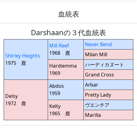
血統表
Darshaanの３代血統表
Never Bend
Mill Reef
1968 鹿
Milan Mill
Shirley Heights
1975 鹿
ハーディカヌート
Hardiemma
1969
Grand Cross
Arbar
Abdos
1959
Pretty Lady
Delsy
1972 鹿
ヴエンチア
Kelty
1965 鹿
Marilla