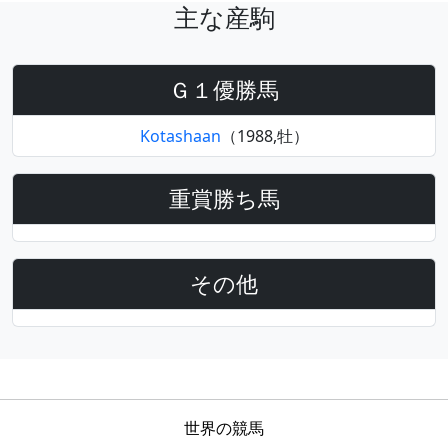
主な産駒
Ｇ１優勝馬
Kotashaan
（1988,牡）
重賞勝ち馬
その他
世界の競馬