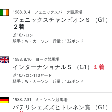
1988. 9. 4 フェニックスパーク競馬場
フェニックスチャンピオンＳ （G1）
２着
芝10ハロン
騎手：Ｗ・カーソン 斤量：132ポンド
1988. 8.16 ヨーク競馬場
インターナショナルＳ （G1）
１着
芝10ハロン110ヤード
騎手：Ｗ・カーソン 斤量：132ポンド
1988. 7.31 ミュンヘン競馬場
バテリシェズズヒトレネン賞 （G1）