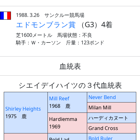
1988. 3.26 サンクルー競馬場
エドモンブラン賞
（G3）4着
芝1600メートル 馬場状態：不良
騎手：Ｗ・カーソン 斤量：123ポンド
血統表
シエイデイハイツの３代血統表
Never Bend
Mill Reef
1968 鹿
Milan Mill
Shirley Heights
1975 鹿
ハーディカヌート
Hardiemma
1969
Grand Cross
Bold Ruler
Bold Lad