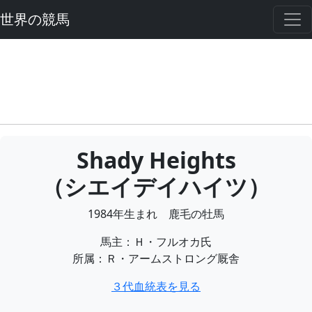
世界の競馬
Shady Heights
（シエイデイハイツ）
1984年生まれ 鹿毛の牡馬
馬主：Ｈ・フルオカ氏
所属：Ｒ・アームストロング厩舎
３代血統表を見る