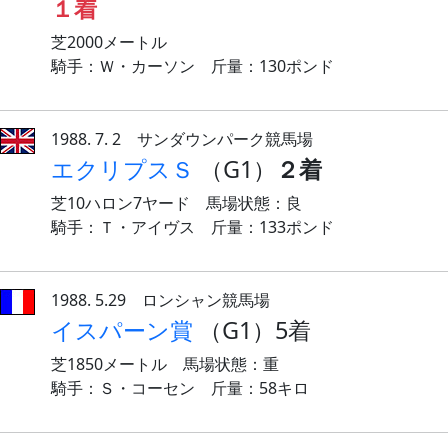
１着
芝2000メートル
騎手：Ｗ・カーソン 斤量：130ポンド
1988. 7. 2 サンダウンパーク競馬場
エクリプスＳ
（G1）
２着
芝10ハロン7ヤード 馬場状態：良
騎手：Ｔ・アイヴス 斤量：133ポンド
1988. 5.29 ロンシャン競馬場
イスパーン賞
（G1）5着
芝1850メートル 馬場状態：重
騎手：Ｓ・コーセン 斤量：58キロ