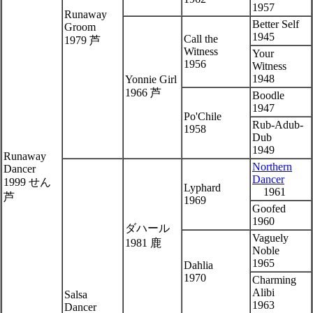
1957
Runaway
Better Self
Groom
1945
Call the
1979 芦
Witness
Your
1956
Witness
1948
Yonnie Girl
1966 芦
Boodle
1947
Po'Chile
Rub-Adub-
1958
Dub
1949
Runaway
Northern
Dancer
Dancer
1999 せん
Lyphard
1961
芦
1969
Goofed
1960
ダハール
Vaguely
1981 鹿
Noble
1965
Dahlia
1970
Charming
Alibi
Salsa
1963
Dancer