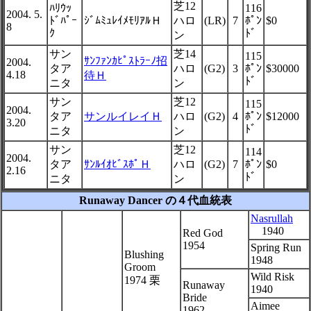
芝12
ﾊﾘｳｯ
116
2004. 5.
ﾄﾞﾊﾟｰ
ｼﾞﾑﾐｭﾚｲﾒﾓﾘｱﾙＨ
ハロ
(LR)
7
ﾎﾟﾝ
$0
8
ｸ
ﾄﾞ
ン
サン
芝14
115
ｻﾝﾌｧﾝｶﾋﾟｽﾄﾗｰﾉ招
2004.
タア
ハロ
(G2)
3
ﾎﾟﾝ
$30000
4.18
待Ｈ
ﾄﾞ
ニタ
ン
サン
芝12
115
2004.
タア
サンルイレイＨ
ハロ
(G2)
4
ﾎﾟﾝ
$12000
3.20
ﾄﾞ
ニタ
ン
サン
芝12
114
2004.
タア
ｻﾝﾙｲｵﾋﾞｽﾎﾟＨ
ハロ
(G2)
7
ﾎﾟﾝ
$0
2.16
ﾄﾞ
ニタ
ン
Runaway Dancer の４代血統表
Nasrullah
1940
Red God
1954
Spring Run
Blushing
1948
Groom
Wild Risk
1974 栗
Runaway
1940
Bride
Aimee
1962