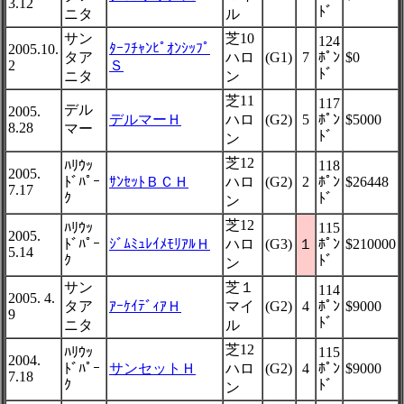
3.12
ﾄﾞ
ニタ
ル
サン
芝10
124
ﾀｰﾌﾁｬﾝﾋﾟｵﾝｼｯﾌﾟ
2005.10.
タア
ハロ
(G1)
7
ﾎﾟﾝ
$0
2
Ｓ
ﾄﾞ
ニタ
ン
芝11
117
デル
2005.
デルマーＨ
ハロ
(G2)
5
ﾎﾟﾝ
$5000
8.28
マー
ﾄﾞ
ン
芝12
ﾊﾘｳｯ
118
2005.
ﾄﾞﾊﾟｰ
ｻﾝｾｯﾄＢＣＨ
ハロ
(G2)
2
ﾎﾟﾝ
$26448
7.17
ｸ
ﾄﾞ
ン
芝12
ﾊﾘｳｯ
115
2005.
ﾄﾞﾊﾟｰ
ｼﾞﾑﾐｭﾚｲﾒﾓﾘｱﾙＨ
ハロ
(G3)
１
ﾎﾟﾝ
$210000
5.14
ｸ
ﾄﾞ
ン
サン
芝１
114
2005. 4.
タア
ｱｰｹｲﾃﾞｨｱＨ
マイ
(G2)
4
ﾎﾟﾝ
$9000
9
ﾄﾞ
ニタ
ル
芝12
ﾊﾘｳｯ
115
2004.
ﾄﾞﾊﾟｰ
サンセットＨ
ハロ
(G2)
4
ﾎﾟﾝ
$9000
7.18
ｸ
ﾄﾞ
ン