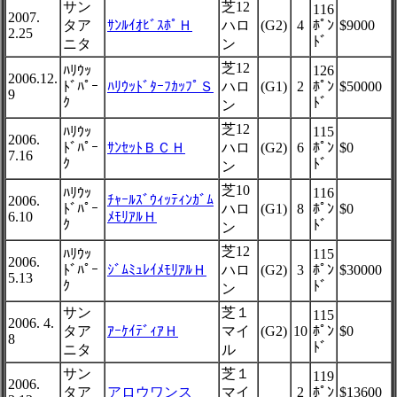
サン
芝12
116
2007.
タア
ｻﾝﾙｲｵﾋﾞｽﾎﾟＨ
ハロ
(G2)
4
ﾎﾟﾝ
$9000
2.25
ﾄﾞ
ニタ
ン
芝12
ﾊﾘｳｯ
126
2006.12.
ﾄﾞﾊﾟｰ
ﾊﾘｳｯﾄﾞﾀｰﾌｶｯﾌﾟＳ
ハロ
(G1)
2
ﾎﾟﾝ
$50000
9
ｸ
ﾄﾞ
ン
芝12
ﾊﾘｳｯ
115
2006.
ﾄﾞﾊﾟｰ
ｻﾝｾｯﾄＢＣＨ
ハロ
(G2)
6
ﾎﾟﾝ
$0
7.16
ｸ
ﾄﾞ
ン
芝10
ﾊﾘｳｯ
116
ﾁｬｰﾙｽﾞｳｨｯﾃｨﾝｶﾞﾑ
2006.
ﾄﾞﾊﾟｰ
ハロ
(G1)
8
ﾎﾟﾝ
$0
6.10
ﾒﾓﾘｱﾙＨ
ｸ
ﾄﾞ
ン
芝12
ﾊﾘｳｯ
115
2006.
ﾄﾞﾊﾟｰ
ｼﾞﾑﾐｭﾚｲﾒﾓﾘｱﾙＨ
ハロ
(G2)
3
ﾎﾟﾝ
$30000
5.13
ｸ
ﾄﾞ
ン
サン
芝１
115
2006. 4.
タア
ｱｰｹｲﾃﾞｨｱＨ
マイ
(G2)
10
ﾎﾟﾝ
$0
8
ﾄﾞ
ニタ
ル
サン
芝１
119
2006.
タア
アロウワンス
マイ
2
ﾎﾟﾝ
$13600