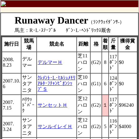
Runaway Dancer
（ﾗﾝﾅｳｪｲﾀﾞﾝｻ-）
馬主：R･L･ｽﾃｰﾌﾞﾙ ﾀﾞﾝ･L･ﾍﾝﾄﾞﾘｯｸｽ厩舎
競馬
着
斤
獲得賞
施行日
競走名
距離
格
場
順
量
金
芝11
117
デル
2008.
デルマーＨ
ハロ
(G2)
8
ﾎﾟﾝ
$0
8.23
マー
ﾄﾞ
ン
サン
芝10
ｸﾚﾒﾝﾄ･L･ﾋﾙｼｭﾒﾓﾘ
124
2007.10.
ｱﾙﾀｰﾌﾁｬﾝﾋﾟｵﾝｼｯ
タア
ハロ
(G1)
6
ﾎﾟﾝ
$0
6
ﾌﾟＳ
ﾄﾞ
ニタ
ン
芝12
ﾊﾘｳｯ
117
2007.
ﾄﾞﾊﾟｰ
サンセットＨ
ハロ
(G2)
１
ﾎﾟﾝ
$96240
7.15
ｸ
ﾄﾞ
ン
サン
芝12
116
2007.
タア
サンルイレイＨ
ハロ
(G2)
5
ﾎﾟﾝ
$4000
3.24
ﾄﾞ
ニタ
ン