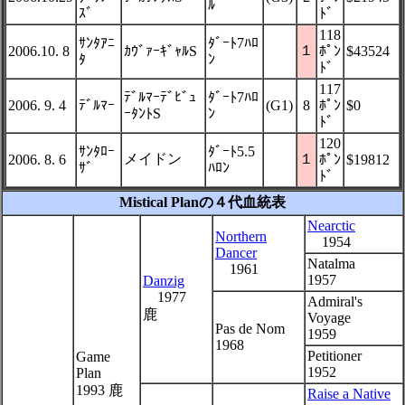
ﾙ
ｽﾞ
ﾄﾞ
118
ｻﾝﾀｱﾆ
ﾀﾞｰﾄ7ﾊﾛ
１
2006.10. 8
ｶｳﾞｧｰｷﾞｬﾙS
ﾎﾟﾝ
$43524
ﾀ
ﾝ
ﾄﾞ
117
ﾃﾞﾙﾏｰﾃﾞﾋﾞｭ
ﾀﾞｰﾄ7ﾊﾛ
2006. 9. 4
ﾃﾞﾙﾏｰ
(G1)
8
ﾎﾟﾝ
$0
ｰﾀﾝﾄS
ﾝ
ﾄﾞ
120
ｻﾝﾀﾛｰ
ﾀﾞｰﾄ5.5
メイドン
１
2006. 8. 6
ﾎﾟﾝ
$19812
ｻﾞ
ﾊﾛﾝ
ﾄﾞ
Mistical Planの４代血統表
Nearctic
Northern
1954
Dancer
Natalma
1961
1957
Danzig
1977
Admiral's
鹿
Voyage
Pas de Nom
1959
1968
Petitioner
Game
1952
Plan
1993 鹿
Raise a Native