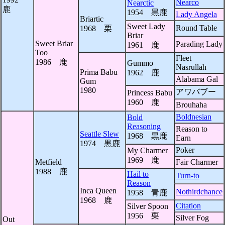
Nearco
Nearctic
鹿
1954 黒鹿
Lady Angela
Briartic
Sweet Lady
Round Table
1968 栗
Briar
Sweet Briar
Parading Lady
1961 鹿
Too
Fleet
1986 鹿
Gummo
Nasrullah
Prima Babu
1962 鹿
Alabama Gal
Gum
1980
アワバブー
Princess Babu
1960 鹿
Brouhaha
Boldnesian
Bold
Reasoning
Reason to
Seattle Slew
1968 黒鹿
Earn
1974 黒鹿
Poker
My Charmer
1969 鹿
Metfield
Fair Charmer
1988 鹿
Hail to
Turn-to
Reason
Inca Queen
Nothirdchance
1958 青鹿
1968 鹿
Citation
Silver Spoon
1956 栗
Silver Fog
Out