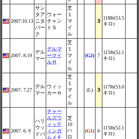
サン
芝
タア
ウォー
１
118lb(53.5
2007.10.13
ニタ
チャン
マ
３
キロ)
パー
トＳ
イ
ク
ル
芝
デルマ
１
デル
115lb(52.1
2007. 8.19
ーマイ
マ
(G2)
7
キロ)
マー
ルＨ
イ
ル
芝
１
デル
ウィッ
117lb(53.0
2007. 7.27
マ
(L)
３
キロ)
マー
カーＨ
イ
ル
チャー
ルズウ
芝
ハリ
ィッテ
10
ウッ
115lb(52.1
ハ
2007. 6. 9
ィンガ
(G1)
6
キロ)
ドパ
ロ
ムメモ