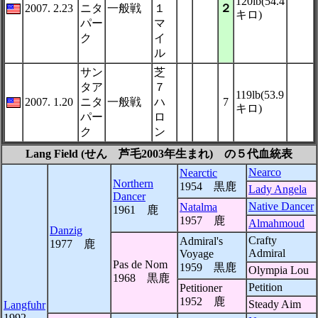
120lb(54.4
2007. 2.23
ニタ
一般戦
１
２
キロ)
パー
マ
ク
イ
ル
サン
芝
タア
７
119lb(53.9
2007. 1.20
ニタ
一般戦
ハ
7
キロ)
パー
ロ
ク
ン
Lang Field (せん 芦毛2003年生まれ) の５代血統表
Nearco
Nearctic
Northern
1954 黒鹿
Lady Angela
Dancer
Native Dancer
Natalma
1961 鹿
1957 鹿
Almahmoud
Danzig
Crafty
Admiral's
1977 鹿
Admiral
Voyage
Pas de Nom
1959 黒鹿
Olympia Lou
1968 黒鹿
Petition
Petitioner
1952 鹿
Steady Aim
Langfuhr
1992