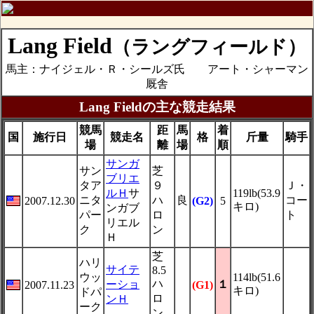
Lang Field
（ラングフィールド）
馬主：ナイジェル・Ｒ・シールズ氏 アート・シャーマン
厩舎
Lang Fieldの主な競走結果
競馬
距
馬
着
国
施行日
競走名
格
斤量
騎手
場
離
場
順
サンガ
サン
芝
ブリエ
タア
９
Ｊ・
ルＨ
サ
119lb(53.9
ニタ
ハ
良
コー
2007.12.30
(G2)
5
キロ)
ンガブ
パー
ロ
ト
リエル
ク
ン
Ｈ
芝
ハリ
サイテ
8.5
ウッ
114lb(51.6
ハ
ーショ
１
2007.11.23
(G1)
キロ)
ドパ
ロ
ンＨ
ーク
ン