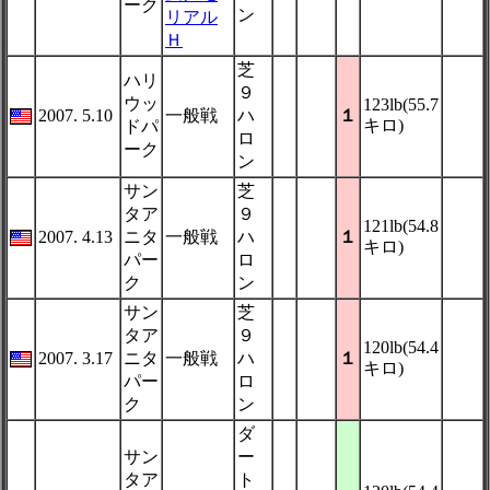
ーク
ン
リアル
Ｈ
芝
ハリ
９
ウッ
123lb(55.7
2007. 5.10
一般戦
ハ
１
キロ)
ドパ
ロ
ーク
ン
サン
芝
タア
９
121lb(54.8
2007. 4.13
ニタ
一般戦
ハ
１
キロ)
パー
ロ
ク
ン
サン
芝
タア
９
120lb(54.4
2007. 3.17
ニタ
一般戦
ハ
１
キロ)
パー
ロ
ク
ン
ダ
サン
ー
タア
ト