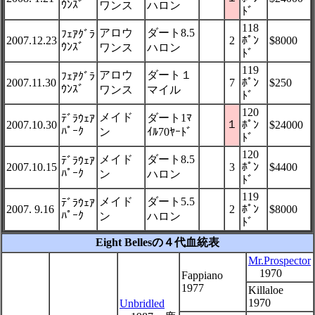
ｳﾝｽﾞ
ワンス
ハロン
ﾄﾞ
118
アロウ
ダート8.5
ﾌｪｱｸﾞﾗ
2007.12.23
2
ﾎﾟﾝ
$8000
ｳﾝｽﾞ
ワンス
ハロン
ﾄﾞ
119
アロウ
ダート１
ﾌｪｱｸﾞﾗ
2007.11.30
7
ﾎﾟﾝ
$250
ｳﾝｽﾞ
ワンス
マイル
ﾄﾞ
120
メイド
ダート1ﾏ
ﾃﾞﾗｳｪｱ
１
2007.10.30
ﾎﾟﾝ
$24000
ﾊﾟｰｸ
ン
ｲﾙ70ﾔｰﾄﾞ
ﾄﾞ
120
メイド
ダート8.5
ﾃﾞﾗｳｪｱ
2007.10.15
3
ﾎﾟﾝ
$4400
ﾊﾟｰｸ
ン
ハロン
ﾄﾞ
119
メイド
ダート5.5
ﾃﾞﾗｳｪｱ
2007. 9.16
2
ﾎﾟﾝ
$8000
ﾊﾟｰｸ
ン
ハロン
ﾄﾞ
Eight Bellesの４代血統表
Mr.Prospector
1970
Fappiano
1977
Killaloe
1970
Unbridled