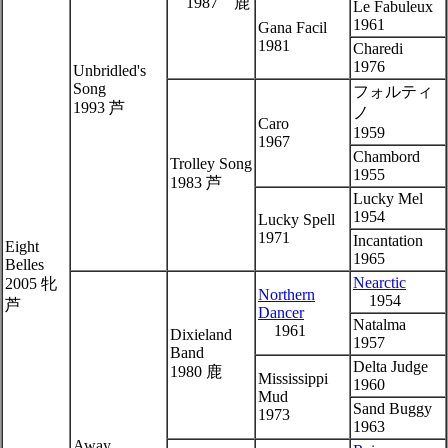
1987 鹿
Le Fabuleux
1961
Gana Facil
1981
Charedi
1976
Unbridled's
Song
フォルティ
1993 芦
ノ
Caro
1959
1967
Chambord
Trolley Song
1955
1983 芦
Lucky Mel
1954
Lucky Spell
1971
Incantation
Eight
1965
Belles
Nearctic
2005 牝
Northern
1954
芦
Dancer
Natalma
1961
Dixieland
1957
Band
Delta Judge
1980 鹿
Mississippi
1960
Mud
Sand Buggy
1973
1963
Away