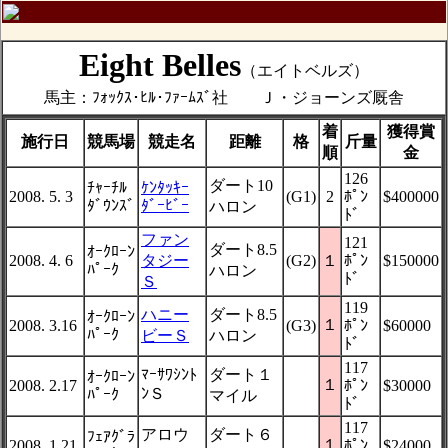
Eight Belles
（エイトベルズ）
馬主：ﾌｫｯｸｽ･ﾋﾙ･ﾌｧｰﾑｽﾞ社 Ｊ・ジョーンズ厩舎
着
獲得賞
施行日
競馬場
競走名
距離
格
斤量
順
金
126
ダート10
ﾁｬｰﾁﾙ
ｹﾝﾀｯｷｰ
2008. 5. 3
(G1)
2
ﾎﾟﾝ
$400000
ﾀﾞｳﾝｽﾞ
ﾀﾞｰﾋﾞｰ
ハロン
ﾄﾞ
ファン
121
ダート8.5
ｵｰｸﾛｰﾝ
2008. 4. 6
タジー
(G2)
１
ﾎﾟﾝ
$150000
ﾊﾟｰｸ
ハロン
ﾄﾞ
Ｓ
119
ハニー
ダート8.5
ｵｰｸﾛｰﾝ
１
2008. 3.16
(G3)
ﾎﾟﾝ
$60000
ﾊﾟｰｸ
ビーＳ
ハロン
ﾄﾞ
117
ﾏｰｻﾜｼﾝﾄ
ダート１
ｵｰｸﾛｰﾝ
１
2008. 2.17
ﾎﾟﾝ
$30000
ﾝＳ
ﾊﾟｰｸ
マイル
ﾄﾞ
117
アロウ
ダート６
ﾌｪｱｸﾞﾗ
１
2008. 1.21
ﾎﾟﾝ
$24000