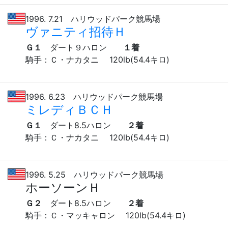
1996. 7.21 ハリウッドパーク競馬場
ヴァニティ招待Ｈ
Ｇ１
ダート９ハロン
１着
騎手：Ｃ・ナカタニ 120lb(54.4キロ)
1996. 6.23 ハリウッドパーク競馬場
ミレディＢＣＨ
Ｇ１
ダート8.5ハロン
２着
騎手：Ｃ・ナカタニ 120lb(54.4キロ)
1996. 5.25 ハリウッドパーク競馬場
ホーソーンＨ
Ｇ２
ダート8.5ハロン
２着
騎手：Ｃ・マッキャロン 120lb(54.4キロ)