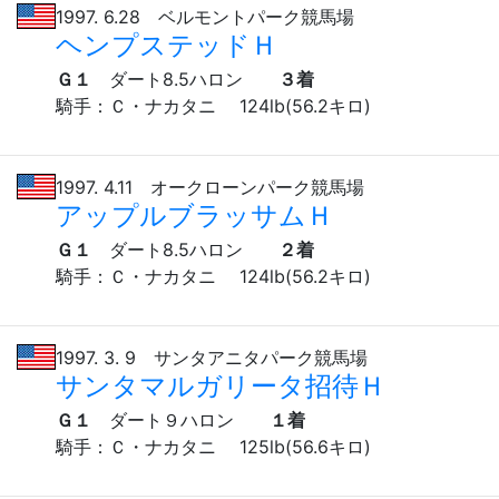
1997. 6.28 ベルモントパーク競馬場
ヘンプステッドＨ
Ｇ１
ダート8.5ハロン
３着
騎手：Ｃ・ナカタニ 124lb(56.2キロ)
1997. 4.11 オークローンパーク競馬場
アップルブラッサムＨ
Ｇ１
ダート8.5ハロン
２着
騎手：Ｃ・ナカタニ 124lb(56.2キロ)
1997. 3. 9 サンタアニタパーク競馬場
サンタマルガリータ招待Ｈ
Ｇ１
ダート９ハロン
１着
騎手：Ｃ・ナカタニ 125lb(56.6キロ)