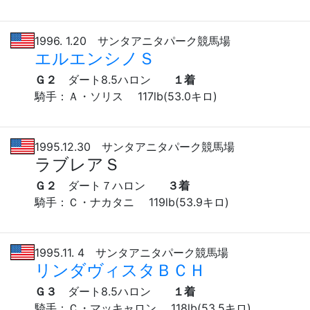
1996. 1.20 サンタアニタパーク競馬場
エルエンシノＳ
Ｇ２
ダート8.5ハロン
１着
騎手：Ａ・ソリス 117lb(53.0キロ)
1995.12.30 サンタアニタパーク競馬場
ラブレアＳ
Ｇ２
ダート７ハロン
３着
騎手：Ｃ・ナカタニ 119lb(53.9キロ)
1995.11. 4 サンタアニタパーク競馬場
リンダヴィスタＢＣＨ
Ｇ３
ダート8.5ハロン
１着
騎手：Ｃ・マッキャロン 118lb(53.5キロ)