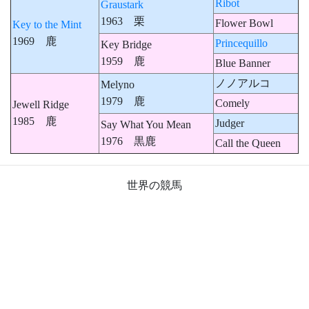
Ribot
Graustark
1963 栗
Flower Bowl
Key to the Mint
1969 鹿
Princequillo
Key Bridge
1959 鹿
Blue Banner
ノノアルコ
Melyno
1979 鹿
Comely
Jewell Ridge
1985 鹿
Judger
Say What You Mean
1976 黒鹿
Call the Queen
世界の競馬