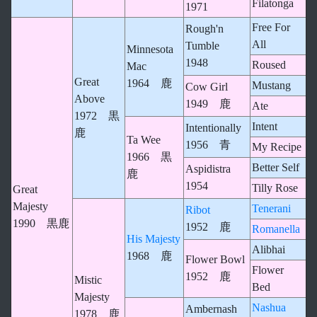
Filatonga
1971
Free For
Rough'n
All
Tumble
Minnesota
1948
Roused
Mac
Great
1964 鹿
Mustang
Cow Girl
Above
1949 鹿
Ate
1972 黒
Intent
Intentionally
鹿
Ta Wee
1956 青
My Recipe
1966 黒
Better Self
Aspidistra
鹿
1954
Tilly Rose
Great
Majesty
Tenerani
Ribot
1990 黒鹿
1952 鹿
Romanella
His Majesty
Alibhai
1968 鹿
Flower Bowl
Flower
1952 鹿
Mistic
Bed
Majesty
Nashua
Ambernash
1978 鹿