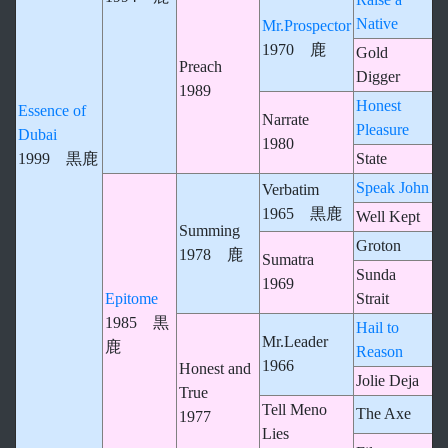
Native
Mr.Prospector
1970 鹿
Gold
Preach
Digger
1989
Honest
Essence of
Narrate
Pleasure
Dubai
1980
1999 黒鹿
State
Speak John
Verbatim
1965 黒鹿
Well Kept
Summing
Groton
1978 鹿
Sumatra
Sunda
1969
Epitome
Strait
1985 黒
Hail to
Mr.Leader
鹿
Reason
1966
Honest and
Jolie Deja
True
Tell Meno
The Axe
1977
Lies