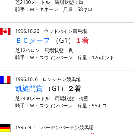
芝2100メートル 馬場状態：重
騎手：Ｍ・キネーン 斤量：58キロ
1996.10.26 ウッドバイン競馬場
ＢＣターフ
（G1）
１着
芝12ハロン 馬場状態：良
騎手：Ｗ・スウィンバーン 斤量：126ポンド
1996.10. 6 ロンシャン競馬場
凱旋門賞
（G1）
２着
芝2400メートル 馬場状態：稍重
騎手：Ｗ・スウィンバーン 斤量：56キロ
1996. 9. 1 バーデンバーデン競馬場