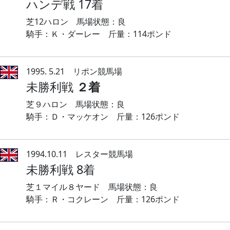
ハンデ戦 17着
芝12ハロン 馬場状態：良
騎手：Ｋ・ダーレー 斤量：114ポンド
1995. 5.21 リポン競馬場
未勝利戦
２着
芝９ハロン 馬場状態：良
騎手：Ｄ・マッケオン 斤量：126ポンド
1994.10.11 レスター競馬場
未勝利戦 8着
芝１マイル８ヤード 馬場状態：良
騎手：Ｒ・コクレーン 斤量：126ポンド