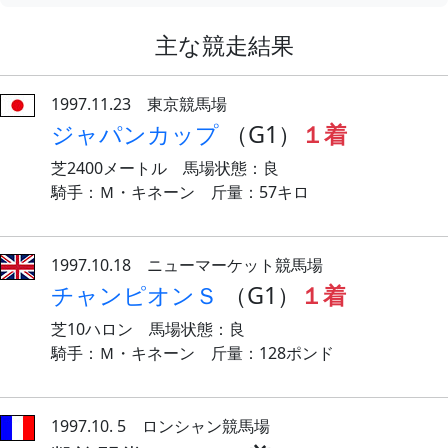
主な競走結果
1997.11.23 東京競馬場
ジャパンカップ
（G1）
１着
芝2400メートル 馬場状態：良
騎手：Ｍ・キネーン 斤量：57キロ
1997.10.18 ニューマーケット競馬場
チャンピオンＳ
（G1）
１着
芝10ハロン 馬場状態：良
騎手：Ｍ・キネーン 斤量：128ポンド
1997.10. 5 ロンシャン競馬場