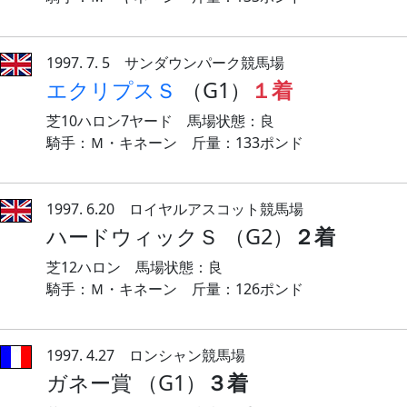
1997. 7. 5 サンダウンパーク競馬場
エクリプスＳ
（G1）
１着
芝10ハロン7ヤード 馬場状態：良
騎手：Ｍ・キネーン 斤量：133ポンド
1997. 6.20 ロイヤルアスコット競馬場
ハードウィックＳ （G2）
２着
芝12ハロン 馬場状態：良
騎手：Ｍ・キネーン 斤量：126ポンド
1997. 4.27 ロンシャン競馬場
ガネー賞 （G1）
３着