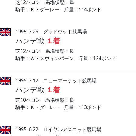
芝12ハロン 馬場状態：重
騎手：Ｋ・ダーレー 斤量：114ポンド
1995. 7.26 グッドウッド競馬場
ハンデ戦
１着
芝12ハロン 馬場状態：良
騎手：Ｗ・スウィンバーン 斤量：124ポンド
1995. 7.12 ニューマーケット競馬場
ハンデ戦
１着
芝10ハロン 馬場状態：良
騎手：Ｋ・ダーレー 斤量：113ポンド
1995. 6.22 ロイヤルアスコット競馬場