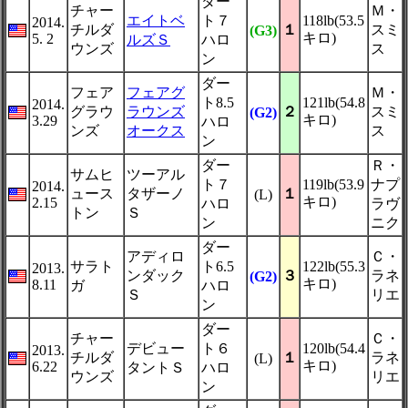
ダー
チャー
Ｍ・
エイトベ
ト７
118lb(53.5
2014.
チルダ
１
スミ
(G3)
キロ)
5. 2
ルズＳ
ハロ
ウンズ
ス
ン
ダー
フェア
フェアグ
Ｍ・
ト8.5
121lb(54.8
2014.
グラウ
ラウンズ
２
スミ
(G2)
キロ)
3.29
ハロ
ンズ
オークス
ス
ン
ダー
Ｒ・
サムヒ
ツーアル
ト７
119lb(53.9
ナプ
2014.
ュース
タザーノ
１
(L)
キロ)
2.15
ハロ
ラヴ
トン
Ｓ
ン
ニク
ダー
アディロ
Ｃ・
サラト
ト6.5
122lb(55.3
2013.
ンダック
３
ラネ
(G2)
キロ)
8.11
ガ
ハロ
Ｓ
リエ
ン
ダー
チャー
Ｃ・
デビュー
ト６
120lb(54.4
2013.
チルダ
１
ラネ
(L)
キロ)
6.22
タントＳ
ハロ
ウンズ
リエ
ン