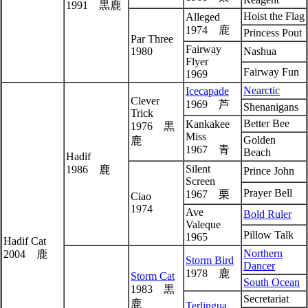
1991 黒鹿
Hoist the Flag
Alleged
1974 鹿
Princess Pout
Par Three
Fairway
1980
Nashua
Flyer
Fairway Fun
1969
Nearctic
Icecapade
Clever
1969 芦
Shenanigans
Trick
Better Bee
Kankakee
1976 黒
Miss
Golden
鹿
1967 青
Beach
Hadif
Silent
1986 鹿
Prince John
Screen
Prayer Bell
1967 栗
Ciao
1974
Ave
Bold Ruler
Valeque
Pillow Talk
1965
Hadif Cat
Northern
2004 鹿
Storm Bird
Dancer
1978 鹿
Storm Cat
South Ocean
1983 黒
Secretariat
鹿
Terlingua