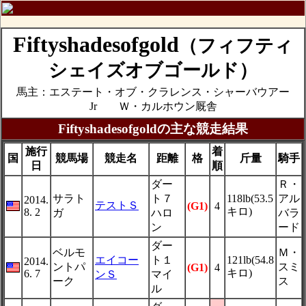
Fiftyshadesofgold
（フィフティ
シェイズオブゴールド）
馬主：エステート・オブ・クラレンス・シャーバウアー
Jr Ｗ・カルホウン厩舎
Fiftyshadesofgoldの主な競走結果
施行
着
国
競馬場
競走名
距離
格
斤量
騎手
日
順
ダー
Ｒ・
サラト
ト７
118lb(53.5
アル
2014.
テストＳ
(G1)
4
キロ)
8. 2
ガ
ハロ
バラ
ン
ード
ダー
ベルモ
Ｍ・
エイコー
ト１
121lb(54.8
2014.
ントパ
スミ
(G1)
4
キロ)
6. 7
ンＳ
マイ
ーク
ス
ル