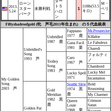
ダー
ローン
Ｍ・
ト５
118lb(53.5
2013.
スター
未勝利戦
１
ベリ
キロ)
5.24
ハロ
パーク
ー
ン
Fiftyshadesofgold (牝 芦毛2011年生まれ) の５代血統表
Mr.Prospector
Fappiano
1977 鹿
Killaloe
Unbridled
1987 鹿
Le Fabuleux
Gana Facil
1981 栗
Charedi
Unbridled's
Song
フォルティ
Caro
1993 芦
ノ
Trolley
1967 芦
Song
Chambord
1983 芦
Lucky Mel
Lucky Spell
1971
Incantation
My Golden
Song
Seattle Slew
Bold
2003 芦
Reasoning
1974 黒
Gold
鹿
Meridian
My Charmer
1982 黒
Crimson
Queen
鹿
Satan
Louie
Golden Par
1968 栗
Reagent