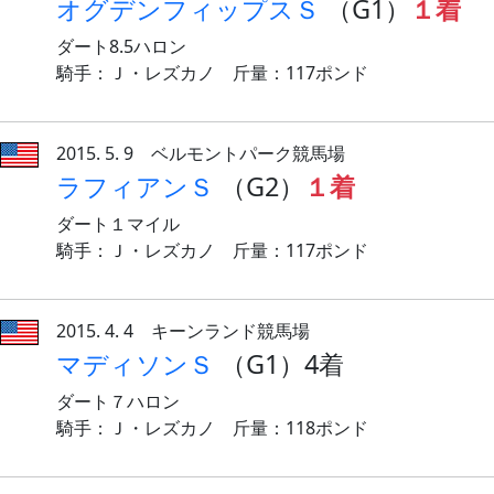
オグデンフィップスＳ
（G1）
１着
ダート8.5ハロン
騎手：Ｊ・レズカノ 斤量：117ポンド
2015. 5. 9 ベルモントパーク競馬場
ラフィアンＳ
（G2）
１着
ダート１マイル
騎手：Ｊ・レズカノ 斤量：117ポンド
2015. 4. 4 キーンランド競馬場
マディソンＳ
（G1）4着
ダート７ハロン
騎手：Ｊ・レズカノ 斤量：118ポンド