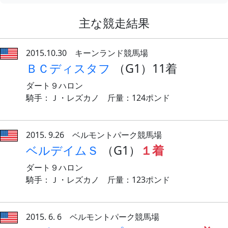
主な競走結果
2015.10.30 キーンランド競馬場
ＢＣディスタフ
（G1）11着
ダート９ハロン
騎手：Ｊ・レズカノ 斤量：124ポンド
2015. 9.26 ベルモントパーク競馬場
ベルデイムＳ
（G1）
１着
ダート９ハロン
騎手：Ｊ・レズカノ 斤量：123ポンド
2015. 6. 6 ベルモントパーク競馬場