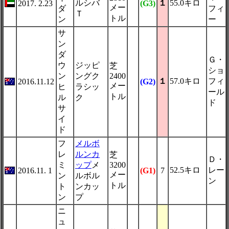
ルシバ
１
55.0キロ
2017. 2.23
(G3)
メー
ダ
フィ
Ｔ
トル
ン
ー
サ
ン
ダ
Ｇ・
ウ
ジッピ
芝
ショ
ン
ングク
2400
１
57.0キロ
フィ
2016.11.12
(G2)
メー
ヒ
ラシッ
ール
トル
ル
ク
ド
サ
イ
ド
フ
メルボ
レ
ルンカ
芝
Ｄ・
ミ
ップ
メ
3200
52.5キロ
レー
2016.11. 1
(G1)
7
メー
ン
ルボル
ン
トル
ト
ンカッ
ン
プ
ニ
ュ