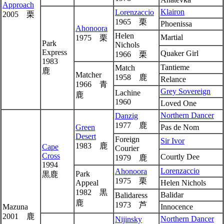
Approach
Klairon
Lorenzaccio
2005 栗
1965 栗
Phoenissa
Ahonoora
Helen
Martial
1975 栗
Park
Nichols
Express
Quaker Girl
1966 栗
1983
Tantieme
Match
鹿
Matcher
1958 鹿
Relance
1966 青
Grey Sovereign
Lachine
鹿
1960
Loved One
Northern Dancer
Danzig
1977 鹿
Green
Pas de Nom
Desert
Foreign
Sir Ivor
1983 鹿
Cape
Courier
Cross
Courtly Dee
1979 鹿
1994
Lorenzaccio
Ahonoora
Park
黒鹿
1975 栗
Appeal
Helen Nichols
1982 黒
Balidar
Balidaress
鹿
1973 芦
Mazuna
Innocence
2001 鹿
Northern Dancer
Nijinsky