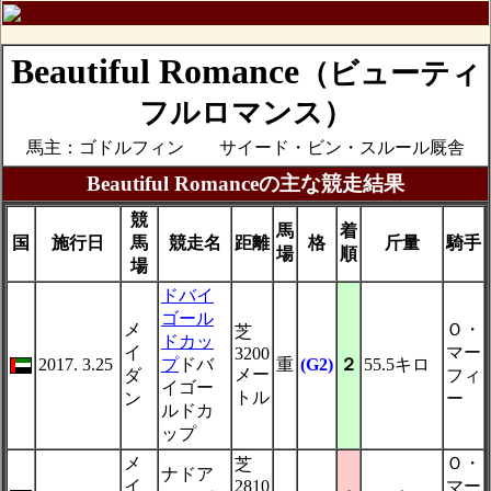
Beautiful Romance
（ビューティ
フルロマンス）
馬主：ゴドルフィン サイード・ビン・スルール厩舎
Beautiful Romanceの主な競走結果
競
馬
着
国
施行日
馬
競走名
距離
格
斤量
騎手
場
順
場
ドバイ
ゴール
メ
Ｏ・
芝
ドカッ
イ
マー
3200
2017. 3.25
プ
ドバ
重
(G2)
２
55.5キロ
メー
ダ
フィ
イゴー
トル
ン
ー
ルドカ
ップ
メ
Ｏ・
芝
ナドア
イ
2810
マー