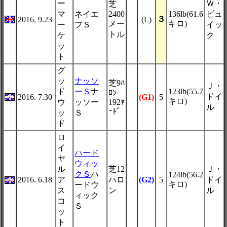
ー
Ｗ・
芝
マ
ネイエ
2400
136lb(61.6
ビュ
３
2016. 9.23
(L)
メー
キロ)
ー
フＳ
イッ
トル
ケ
ク
ッ
ト
グ
ッ
ナッソ
芝9ﾊ
Ｊ・
ド
ーＳ
ナ
123lb(55.7
ﾛﾝ
ドイ
2016. 7.30
(G1)
5
キロ)
ウ
ッソー
192ﾔ
ル
ｰﾄﾞ
ッ
Ｓ
ド
ロ
イ
ハード
ヤ
ウィッ
ル
芝12
Ｊ・
クＳ
ハ
124lb(56.2
2016. 6.18
ア
ハロ
(G2)
5
ドイ
キロ)
ードウ
ス
ン
ル
ィック
コ
Ｓ
ッ
ト