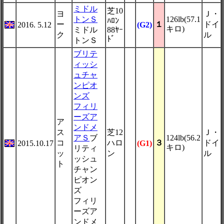
ミドル
芝10
ヨ
Ｊ・
トンＳ
126lb(57.1
ﾊﾛﾝ
ー
１
ドイ
2016. 5.12
(G2)
キロ)
ミドル
88ﾔｰ
ク
ル
ﾄﾞ
トンＳ
ブリテ
ィッシ
ュチャ
ンピオ
ンズ
フィリ
ーズア
ア
ンドメ
ス
芝12
Ｊ・
アＳ
ブ
124lb(56.2
コ
ハロ
３
ドイ
2015.10.17
(G1)
キロ)
リティ
ッ
ン
ル
ッシュ
ト
チャン
ピオン
ズ
フィリ
ーズア
ンドメ