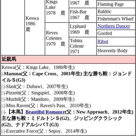
Kings
1967 鹿
Flaming Page
Lake
Baldric
Fish-Bar
1978 鹿
1967 鹿
Keswa
Fisherman's Wharf
1986
Northern Dancer
Lyphard
鹿
1969 鹿
Reves
Goofed
Celestes
Tobira
Ribot
1979 鹿
Celeste
Heavenly Body
1971
近親馬
Keswa(父：Kings Lake、1986年生)
|-
Mazuna(父：Cape Cross、2001年生) 主な勝ち鞍：ジョンド
イルＳ(G3)
| |-Slasl(父：Dubawi、2007年生)
| |-Pizzetti(父：Singspiel、2008年生)
| |-Muzhil(父：Manduro、2009年生)
| |-Miss Raven(父：Raven's Pass、2010年生)
| |-
【本馬】
Beautiful Romance
(父：New Approach、2012年生)
主な勝ち鞍：ミドルトンＳ(G2)、ジッピングクラシック
(G2)、ナドアルシバＴ(G3)
| |-Executive Force(父：Sepoy、2014年生)