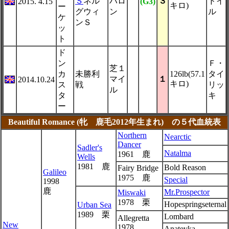
Ｓ
ネル
ハロ
３
ドイ
2015. 4.15
(G3)
キロ)
ー
グウィ
ン
ル
ケ
ンＳ
ッ
ト
ド
ン
Ｆ・
芝１
カ
未勝利
126lb(57.1
タイ
マイ
１
2014.10.24
キロ)
ス
戦
リッ
ル
タ
キ
ー
Beautiful Romance (牝 鹿毛2012年生まれ) の５代血統表
Northern
Nearctic
Dancer
Sadler's
Natalma
1961 鹿
Wells
1981 鹿
Bold Reason
Fairy Bridge
Galileo
1975 鹿
Special
1998
鹿
Mr.Prospector
Miswaki
1978 栗
Hopespringseternal
Urban Sea
1989 栗
Lombard
Allegretta
New
1978
Anatevka