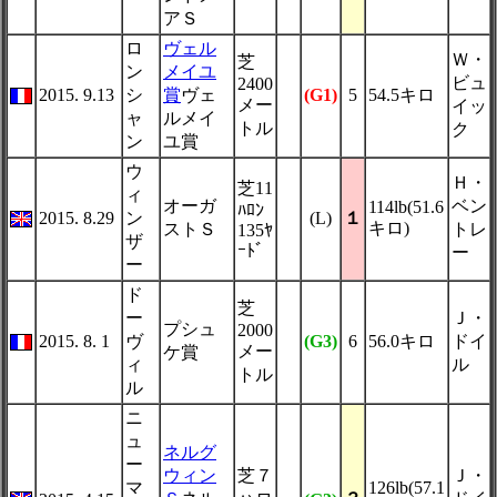
アＳ
ロ
ヴェル
Ｗ・
芝
ン
メイユ
ビュ
2400
2015. 9.13
シ
賞
ヴェ
(G1)
5
54.5キロ
メー
イッ
ャ
ルメイ
トル
ク
ン
ユ賞
ウ
Ｈ・
芝11
ィ
オーガ
ベン
114lb(51.6
ﾊﾛﾝ
2015. 8.29
ン
(L)
１
キロ)
ストＳ
トレ
135ﾔ
ザ
ｰﾄﾞ
ー
ー
ド
芝
ー
Ｊ・
プシュ
2000
2015. 8. 1
ヴ
(G3)
6
56.0キロ
ドイ
メー
ケ賞
ィ
ル
トル
ル
ニ
ュ
ネルグ
ー
ウィン
芝７
Ｊ・
マ
126lb(57.1