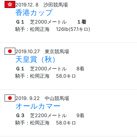
2019.12. 8 沙田競馬場
香港カップ
Ｇ１
芝2000メートル
１着
騎手：松岡正海 126lb(57.1キロ)
2019.10.27 東京競馬場
天皇賞（秋）
Ｇ１
芝2000メートル 8着
騎手：松岡正海 58.0キロ
2019. 9.22 中山競馬場
オールカマー
Ｇ３
芝2200メートル 9着
騎手：松岡正海 58.0キロ