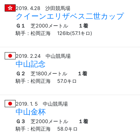
2019. 4.28 沙田競馬場
クイーンエリザベス二世カップ
Ｇ１
芝2000メートル
１着
騎手：松岡正海 126lb(57.1キロ)
2019. 2.24 中山競馬場
中山記念
Ｇ２
芝1800メートル
１着
騎手：松岡正海 57.0キロ
2019. 1. 5 中山競馬場
中山金杯
Ｇ３
芝2000メートル
１着
騎手：松岡正海 58.0キロ