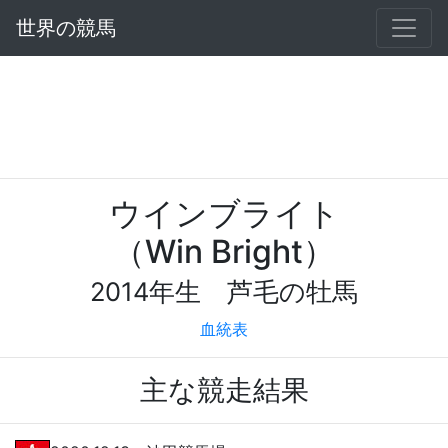
世界の競馬
ウインブライト
（Win Bright）
2014年生 芦毛の牡馬
血統表
主な競走結果