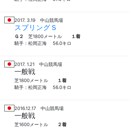
2017. 3.19 中山競馬場
スプリングＳ
Ｇ２
芝1800メートル
１着
騎手：松岡正海 56.0キロ
2017. 1.21 中山競馬場
一般戦
芝1800メートル
１着
騎手：松岡正海 56.0キロ
2016.12.17 中山競馬場
一般戦
芝1600メートル
２着