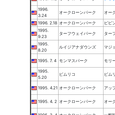
1996.
オークローンパーク
オー
3.24
1996. 2.18
オークローンパーク
ピピ
1995.
ターフウェイパーク
ター
9.23
1995.
ルイジアナダウンズ
マジ
8.20
1995. 7. 4
モンマスパーク
モリ
1995.
ピムリコ
ピム
5.20
1995. 4.21
オークローンパーク
アッ
1995. 4. 2
オークローンパーク
オー