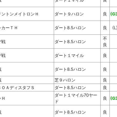
戦
ダート１マイル
良
リントンメイトロンＨ
ダート９ハロン
良
(G
ッカーＴＨ
ダート8.5ハロン
良
(L
不
デ戦
ダート8.5ハロン
良
デ戦
ダート１マイル
良
戦
ダート8.5ハロン
良
戦
芝９ハロン
良
ＢＯＡディスタフＳ
ダート8.5ハロン
良
ダート１マイル70ヤー
ンＨ
良
(G
ド
戦
ダート8.5ハロン
良