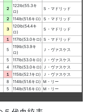
122lb(55.3キ
２
Ｓ・マドリッド
ロ)
２
114lb(51.6キロ)
Ｓ・マドリッド
120lb(54.4キ
３
Ｓ・マドリッド
ロ)
１
117lb(53.0キロ)
Ｓ・マドリッド
119lb(53.9キ
5
Ｊ・ヴァスケス
ロ)
5
117lb(53.0キロ)
Ｊ・ヴァスケス
4
117lb(53.0キロ)
Ｊ・ヴァスケス
１
115lb(52.1キロ)
Ｊ・ヴァスケス
8
114lb(51.6キロ)
Ｍ・リー
5
114lb(51.6キロ)
Ｍ・リー