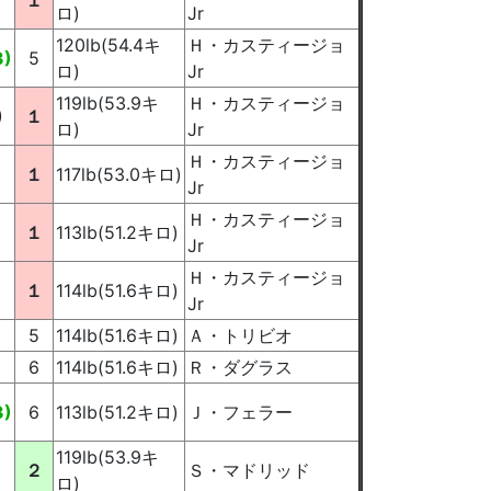
１
ロ)
Jr
120lb(54.4キ
Ｈ・カスティージョ
3)
5
ロ)
Jr
119lb(53.9キ
Ｈ・カスティージョ
)
１
ロ)
Jr
Ｈ・カスティージョ
１
117lb(53.0キロ)
Jr
Ｈ・カスティージョ
１
113lb(51.2キロ)
Jr
Ｈ・カスティージョ
１
114lb(51.6キロ)
Jr
5
114lb(51.6キロ)
Ａ・トリビオ
6
114lb(51.6キロ)
Ｒ・ダグラス
3)
6
113lb(51.2キロ)
Ｊ・フェラー
119lb(53.9キ
２
Ｓ・マドリッド
ロ)