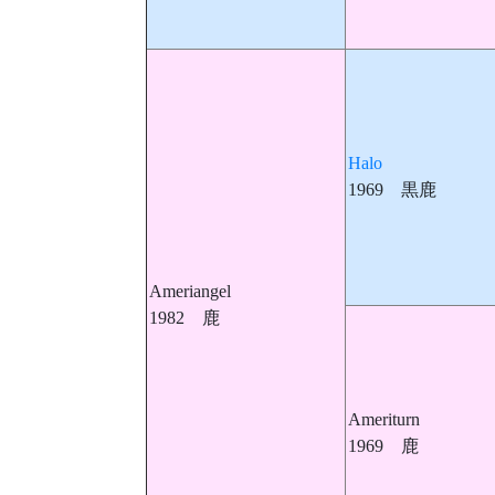
Halo
1969 黒鹿
Ameriangel
1982 鹿
Ameriturn
1969 鹿