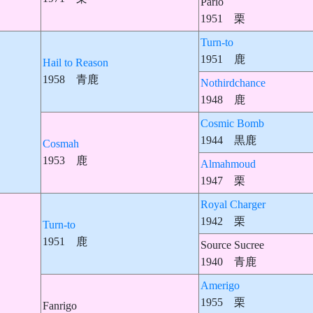
Parlo
1951 栗
Turn-to
1951 鹿
Hail to Reason
1958 青鹿
Nothirdchance
1948 鹿
Cosmic Bomb
1944 黒鹿
Cosmah
1953 鹿
Almahmoud
1947 栗
Royal Charger
1942 栗
Turn-to
1951 鹿
Source Sucree
1940 青鹿
Amerigo
1955 栗
Fanrigo