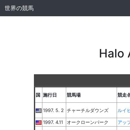
世界の競馬
Hal
国
施行日
競馬場
競走
1997. 5. 2
チャーチルダウンズ
ルイ
1997. 4.11
オークローンパーク
アッ