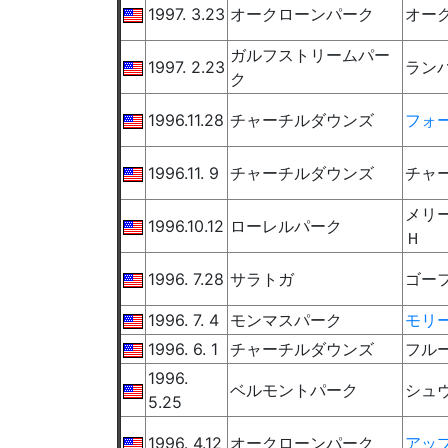
1997. 3.23
オークローンパーク
オー
ガルフストリームパー
1997. 2.23
ラン
ク
1996.11.28
チャーチルダウンズ
フォ
1996.11. 9
チャーチルダウンズ
チャ
メリ
1996.10.12
ローレルパーク
Ｈ
1996. 7.28
サラトガ
ゴー
1996. 7. 4
モンマスパーク
モリ
1996. 6. 1
チャーチルダウンズ
フル
1996.
ベルモントパーク
シュ
5.25
1996. 4.12
オークローンパーク
アッ