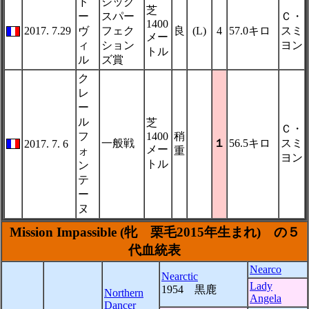
ド
シック
芝
ー
スパー
Ｃ・
1400
2017. 7.29
ヴ
フェク
良
(L)
4
57.0キロ
スミ
メー
ィ
ション
ヨン
トル
ル
ズ賞
ク
レ
ー
ル
芝
Ｃ・
フ
1400
稍
一般戦
１
56.5キロ
スミ
2017. 7. 6
メー
ォ
重
ヨン
トル
ン
テ
ー
ヌ
Mission Impassible (牝 栗毛2015年生まれ) の５
代血統表
Nearco
Nearctic
Lady
1954 黒鹿
Northern
Angela
Dancer