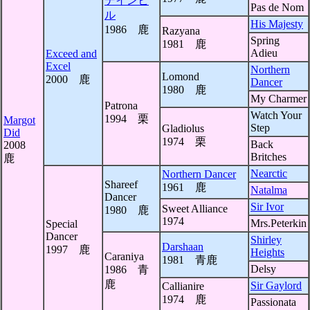
デインヒ
Pas de Nom
ル
His Majesty
1986 鹿
Razyana
Spring
1981 鹿
Adieu
Exceed and
Excel
Northern
Lomond
2000 鹿
Dancer
1980 鹿
My Charmer
Patrona
Watch Your
1994 栗
Margot
Step
Gladiolus
Did
1974 栗
Back
2008
Britches
鹿
Nearctic
Northern Dancer
Shareef
1961 鹿
Natalma
Dancer
Sir Ivor
Sweet Alliance
1980 鹿
1974
Mrs.Peterkin
Special
Dancer
Shirley
Darshaan
1997 鹿
Heights
Caraniya
1981 青鹿
Delsy
1986 青
鹿
Sir Gaylord
Callianire
1974 鹿
Passionata