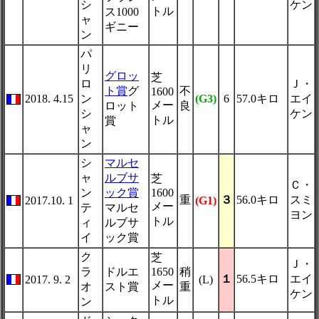
シ
ケン
トル
ス1000
ャ
ギニー
ン
パ
リ
グロッ
芝
ロ
Ｊ・
ト賞
グ
不
1600
2018. 4.15
ン
(G3)
6
57.0キロ
エイ
メー
ロット
良
シ
ケン
トル
賞
ャ
ン
シ
マルセ
ャ
ルブサ
芝
Ｃ・
ン
ック賞
1600
重
３
56.0キロ
スミ
2017.10. 1
(G1)
メー
テ
マルセ
ヨン
トル
ィ
ルブサ
イ
ック賞
ク
芝
Ｊ・
ラ
ドルエ
1650
稍
１
56.5キロ
エイ
2017. 9. 2
(L)
メー
オ
スト賞
重
ケン
トル
ン