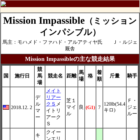
Mission Impassible
（ミッション
インパシブル）
馬主：モハメド・ファハド・アルアティヤ氏 Ｊ・ルジェ
厩舎
Mission Impassibleの主な競走結果
競
馬
着
国
施行日
馬
競走名
距離
格
斤量
騎手
場
順
場
メイト
デ
リアー
芝１
Ｆ・
ル
クＳ
メ
120lb(54.4
マイ
良
ジェ
2018.12. 2
(G1)
7
キロ)
マ
イトリ
ル
ルー
ー
アーク
Ｓ
クイー
キ
ンエリ