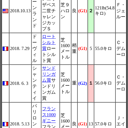
ー
ザベス
芝９
Ｆ・
ン
121lb(54.8
2018.10.13
二世チ
ハロ
良
(G1)
２
ジェ
キロ)
ラ
ャレン
ン
ルー
ン
ジカッ
ド
プＳ
ド
ロート
芝
ー
シルト
Ｃ・
稍
1600
2018. 7.29
ヴ
賞
ロー
(G1)
5
55.0キロ
デム
メー
重
ィ
トシル
ーロ
トル
ル
ト賞
シ
サンド
ャ
リンガ
芝
Ｃ・
ン
ム賞
サ
1600
重
１
56.0キロ
デム
2018. 6. 3
(G2)
メー
テ
ンドリ
ーロ
トル
ィ
ンガム
イ
賞
パ
フラン
リ
ス1000
芝
ロ
Ｊ・
ギニー
1600
2018. 5.13
ン
良
(G1)
13
57.0キロ
エイ
メー
フラン