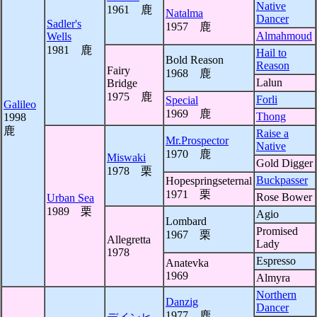
Native
1961 鹿
Natalma
Dancer
Sadler's
1957 鹿
Almahmoud
Wells
1981 鹿
Hail to
Bold Reason
Reason
Fairy
1968 鹿
Lalun
Bridge
1975 鹿
Forli
Special
Galileo
1969 鹿
Thong
1998
鹿
Raise a
Mr.Prospector
Native
1970 鹿
Miswaki
Gold Digger
1978 栗
Buckpasser
Hopespringseternal
1971 栗
Rose Bower
Urban Sea
1989 栗
Agio
Lombard
Promised
1967 栗
Allegretta
Lady
1978
Espresso
Anatevka
1969
Almyra
Northern
Danzig
Dancer
1977 鹿