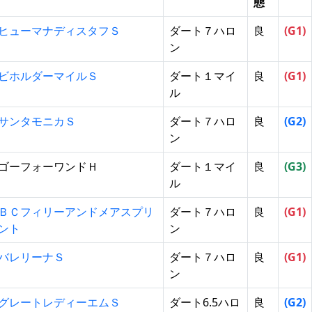
態
ヒューマナディスタフＳ
ダート７ハロ
良
(G1)
ン
ビホルダーマイルＳ
ダート１マイ
良
(G1)
ル
サンタモニカＳ
ダート７ハロ
良
(G2)
ン
ゴーフォーワンドＨ
ダート１マイ
良
(G3)
ル
ＢＣフィリーアンドメアスプリ
ダート７ハロ
良
(G1)
ント
ン
バレリーナＳ
ダート７ハロ
良
(G1)
ン
グレートレディーエムＳ
ダート6.5ハロ
良
(G2)