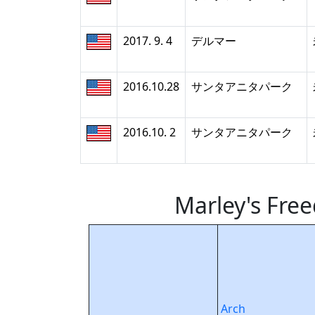
2017. 9. 4
デルマー
2016.10.28
サンタアニタパーク
2016.10. 2
サンタアニタパーク
Marley's
Arch