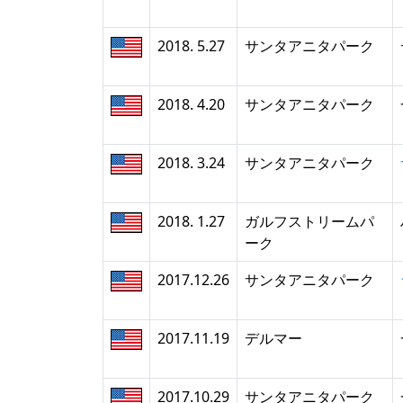
2018. 5.27
サンタアニタパーク
2018. 4.20
サンタアニタパーク
2018. 3.24
サンタアニタパーク
2018. 1.27
ガルフストリームパ
ーク
2017.12.26
サンタアニタパーク
2017.11.19
デルマー
2017.10.29
サンタアニタパーク