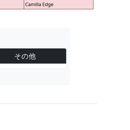
Camilla Edge
その他