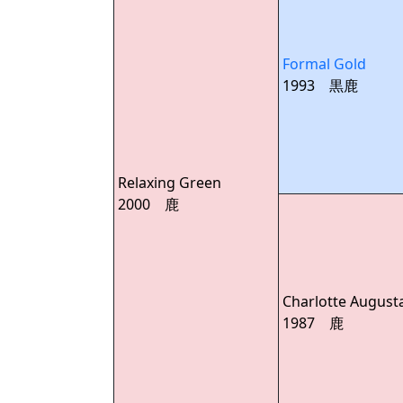
Formal Gold
1993 黒鹿
Relaxing Green
2000 鹿
Charlotte August
1987 鹿