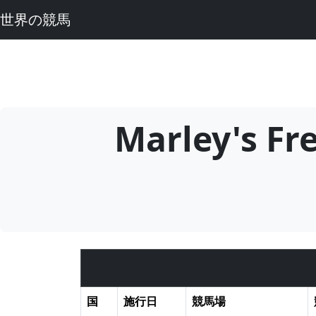
世界の競馬
Marley's
国
施行日
競馬場