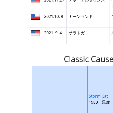
2021.11.27
チャーチルダウンズ
2021.10. 9
キーンランド
2021. 9. 4
サラトガ
Classic 
Storm Cat
1983 黒鹿