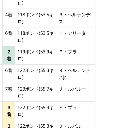
ロ)
4着
118ポンド(53.5キ
Ｂ・ヘルナンデ
ロ)
ス
6着
118ポンド(53.5キ
Ｆ・アリータ
ロ)
２
119ポンド(53.9キ
Ｆ・プラ
着
ロ)
6着
122ポンド(55.3キ
Ｂ・ヘルナンデ
ロ)
スJr
7着
123ポンド(55.7キ
Ｊ・ルパルー
ロ)
３
122ポンド(55.3キ
Ｆ・プラ
着
ロ)
３
122ポンド(55.3キ
Ｊ・ルパルー