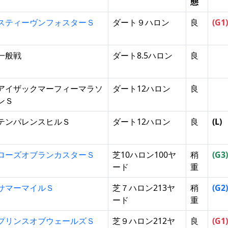
態
スティーヴンフォスターＳ
ダート９ハロン
良
(G1)
一般戦
ダート8.5ハロン
良
アイザックマーフィーマラソ
ダート12ハロン
良
ンＳ
テンパレンスヒルＳ
ダート12ハロン
良
(L)
ローズオブランカスターＳ
芝10ハロン100ヤ
稍
(G3)
ード
重
サマーマイルＳ
芝７ハロン213ヤ
稍
(G2)
ード
重
プリンスオブウェールズＳ
芝９ハロン212ヤ
良
(G1)