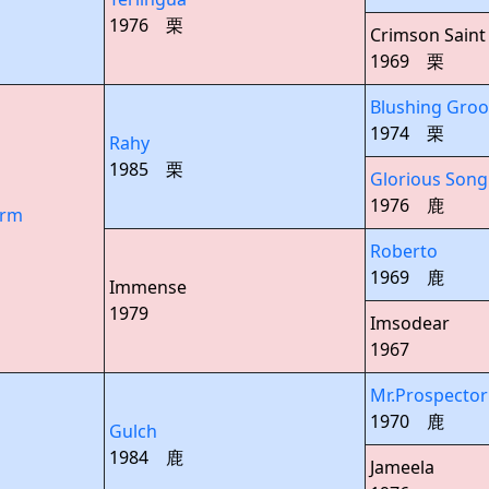
1976 栗
Crimson Saint
1969 栗
Blushing Gro
1974 栗
Rahy
1985 栗
Glorious Song
1976 鹿
orm
Roberto
1969 鹿
Immense
1979
Imsodear
1967
Mr.Prospector
1970 鹿
Gulch
1984 鹿
Jameela