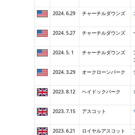
2024. 6.29
チャーチルダウンズ
2024. 5.27
チャーチルダウンズ
2024. 5. 1
チャーチルダウンズ
2024. 3.29
オークローンパーク
2023. 8.12
ヘイドックパーク
2023. 7.15
アスコット
2023. 6.21
ロイヤルアスコット