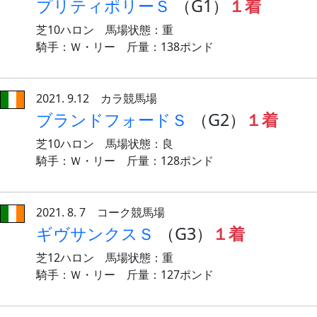
プリティポリーＳ
（G1）
１着
芝10ハロン 馬場状態：重
騎手：Ｗ・リー 斤量：138ポンド
2021. 9.12 カラ競馬場
ブランドフォードＳ
（G2）
１着
芝10ハロン 馬場状態：良
騎手：Ｗ・リー 斤量：128ポンド
2021. 8. 7 コーク競馬場
ギヴサンクスＳ
（G3）
１着
芝12ハロン 馬場状態：重
騎手：Ｗ・リー 斤量：127ポンド