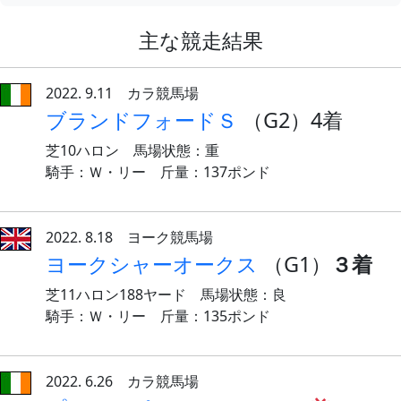
主な競走結果
2022. 9.11 カラ競馬場
ブランドフォードＳ
（G2）4着
芝10ハロン 馬場状態：重
騎手：Ｗ・リー 斤量：137ポンド
2022. 8.18 ヨーク競馬場
ヨークシャーオークス
（G1）
３着
芝11ハロン188ヤード 馬場状態：良
騎手：Ｗ・リー 斤量：135ポンド
2022. 6.26 カラ競馬場