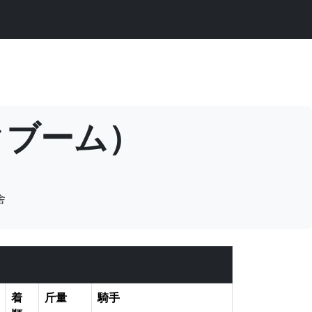
ックブーム）
舎
着
斤量
騎手