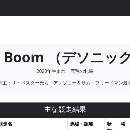
nic Boom （デソニ
2020年生まれ 鹿毛の牝馬
馬主：Ｊ・ベスター氏ら アンソニー＆サム・フリードマン厩
主な競走結果
競走名
馬場・距離
状
格