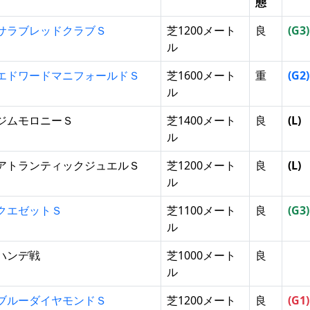
態
サラブレッドクラブＳ
芝1200メート
良
(G3)
ル
エドワードマニフォールドＳ
芝1600メート
重
(G2)
ル
ジムモロニーＳ
芝1400メート
良
(L)
ル
アトランティックジュエルＳ
芝1200メート
良
(L)
ル
クエゼットＳ
芝1100メート
良
(G3)
ル
ハンデ戦
芝1000メート
良
ル
ブルーダイヤモンドＳ
芝1200メート
良
(G1)