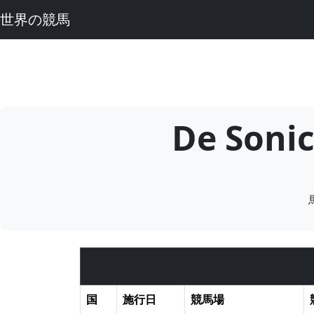
世界の競馬
De So
国
施行日
競馬場