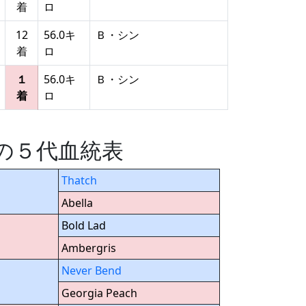
着
ロ
12
56.0キ
Ｂ・シン
着
ロ
１
56.0キ
Ｂ・シン
着
ロ
) の５代血統表
Thatch
Abella
Bold Lad
Ambergris
Never Bend
Georgia Peach