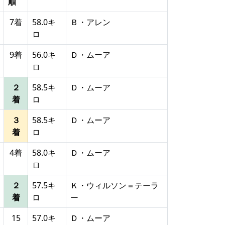
順
7着
58.0キ
Ｂ・アレン
ロ
9着
56.0キ
Ｄ・ムーア
ロ
２
58.5キ
Ｄ・ムーア
着
ロ
３
58.5キ
Ｄ・ムーア
着
ロ
4着
58.0キ
Ｄ・ムーア
ロ
２
57.5キ
Ｋ・ウィルソン＝テーラ
着
ロ
ー
15
57.0キ
Ｄ・ムーア