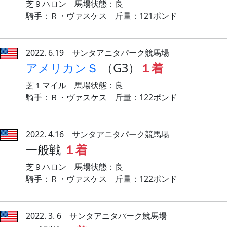
芝９ハロン 馬場状態：良
騎手：Ｒ・ヴァスケス 斤量：121ポンド
2022. 6.19 サンタアニタパーク競馬場
アメリカンＳ
（G3）
１着
芝１マイル 馬場状態：良
騎手：Ｒ・ヴァスケス 斤量：122ポンド
2022. 4.16 サンタアニタパーク競馬場
一般戦
１着
芝９ハロン 馬場状態：良
騎手：Ｒ・ヴァスケス 斤量：122ポンド
2022. 3. 6 サンタアニタパーク競馬場