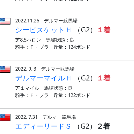
2022.11.26 デルマー競馬場
シービスケットＨ
（G2）
１着
芝8.5ハロン 馬場状態：良
騎手：Ｆ・プラ 斤量：124ポンド
2022. 9. 3 デルマー競馬場
デルマーマイルＨ
（G2）
１着
芝１マイル 馬場状態：良
騎手：Ｆ・プラ 斤量：122ポンド
2022. 7.31 デルマー競馬場
エディーリードＳ
（G2）
２着