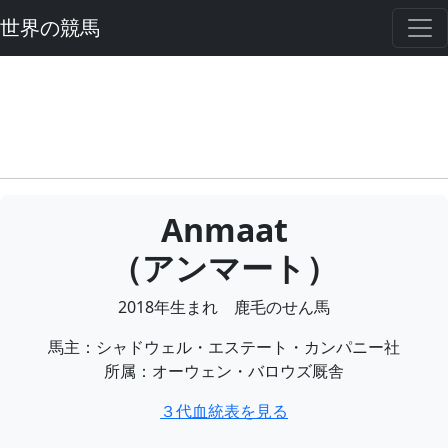
世界の競馬
Anmaat
（アンマート）
2018年生まれ 鹿毛のせん馬
馬主：シャドウェル・エステート・カンパニー社
所属：オーウェン・バロウズ厩舎
３代血統表を見る