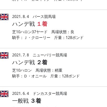
2021. 8. 4 バース競馬場
ハンデ戦
１着
芝10ハロン37ヤード 馬場状態：良
騎手：Ｊ・クローリー 斤量：128ポンド
2021. 7. 8 ニューバリー競馬場
ハンデ戦
２着
芝10ハロン 馬場状態：稍重
騎手：Ｄ・オニール 斤量：128ポンド
2021. 6. 4 ドンカスター競馬場
一般戦
３着