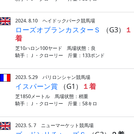
2024. 8.10 ヘイドックパーク競馬場
ローズオブランカスターＳ
（G3）
１
着
芝10ハロン100ヤード 馬場状態：良
騎手：Ｊ・クローリー 斤量：133ポンド
2023. 5.29 パリロンシャン競馬場
イスパーン賞
（G1）
１着
芝1850メートル 馬場状態：稍重
騎手：Ｊ・クローリー 斤量：58キロ
2023. 5. 7 ニューマーケット競馬場