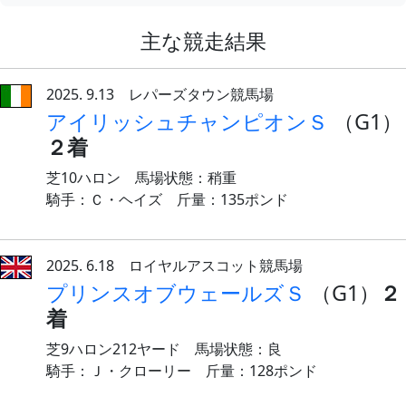
主な競走結果
2025. 9.13 レパーズタウン競馬場
アイリッシュチャンピオンＳ
（G1）
２着
芝10ハロン 馬場状態：稍重
騎手：Ｃ・ヘイズ 斤量：135ポンド
2025. 6.18 ロイヤルアスコット競馬場
プリンスオブウェールズＳ
（G1）
２
着
芝9ハロン212ヤード 馬場状態：良
騎手：Ｊ・クローリー 斤量：128ポンド