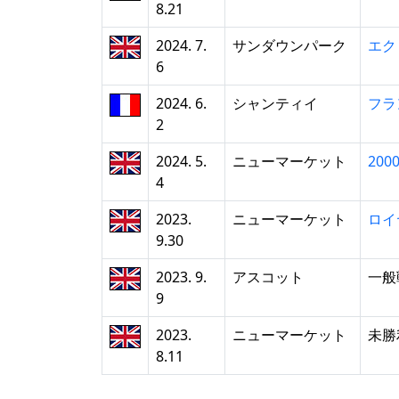
8.21
2024. 7.
サンダウンパーク
エク
6
2024. 6.
シャンティイ
フラ
2
2024. 5.
ニューマーケット
20
4
2023.
ニューマーケット
ロイ
9.30
2023. 9.
アスコット
一般
9
2023.
ニューマーケット
未勝
8.11