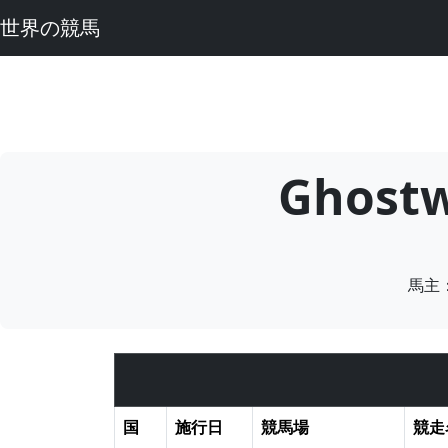
世界の競馬
Ghos
馬主
国
施行日
競馬場
競走