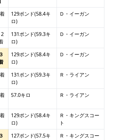
順
4着
129ポンド(58.4キ
Ｄ・イーガン
ロ)
12
131ポンド(59.3キ
Ｄ・イーガン
着
ロ)
３
129ポンド(58.4キ
Ｄ・イーガン
着
ロ)
6着
131ポンド(59.3キ
Ｒ・ライアン
ロ)
4着
57.0キロ
Ｒ・ライアン
5着
129ポンド(58.4キ
Ｒ・キングスコー
ロ)
ト
３
127ポンド(57.5キ
Ｒ・キングスコー