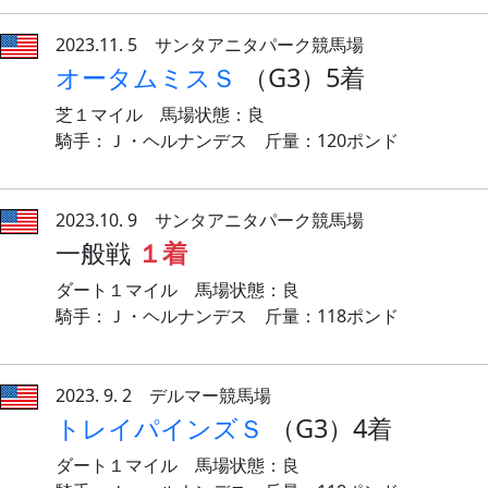
2023.11. 5 サンタアニタパーク競馬場
オータムミスＳ
（G3）5着
芝１マイル 馬場状態：良
騎手：Ｊ・ヘルナンデス 斤量：120ポンド
2023.10. 9 サンタアニタパーク競馬場
一般戦
１着
ダート１マイル 馬場状態：良
騎手：Ｊ・ヘルナンデス 斤量：118ポンド
2023. 9. 2 デルマー競馬場
トレイパインズＳ
（G3）4着
ダート１マイル 馬場状態：良