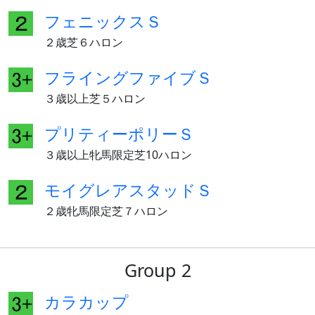
フェニックスＳ
２歳芝６ハロン
フライングファイブＳ
３歳以上芝５ハロン
プリティーポリーＳ
３歳以上牝馬限定芝10ハロン
モイグレアスタッドＳ
２歳牝馬限定芝７ハロン
Group 2
カラカップ