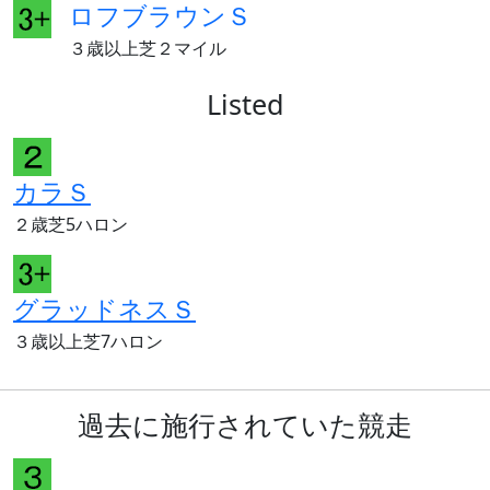
ロフブラウンＳ
３歳以上芝２マイル
Listed
カラＳ
２歳芝5ハロン
グラッドネスＳ
３歳以上芝7ハロン
過去に施行されていた競走