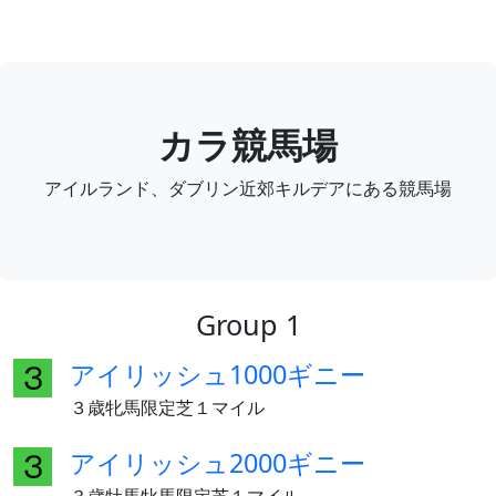
カラ競馬場
アイルランド、ダブリン近郊キルデアにある競馬場
Group 1
アイリッシュ1000ギニー
３歳牝馬限定芝１マイル
アイリッシュ2000ギニー