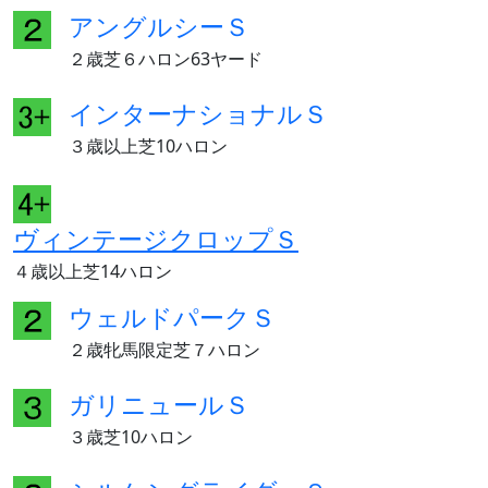
アングルシーＳ
２歳芝６ハロン63ヤード
インターナショナルＳ
３歳以上芝10ハロン
ヴィンテージクロップＳ
４歳以上芝14ハロン
ウェルドパークＳ
２歳牝馬限定芝７ハロン
ガリニュールＳ
３歳芝10ハロン