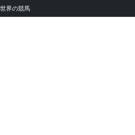
世界の競馬