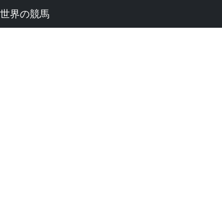
世界の競馬