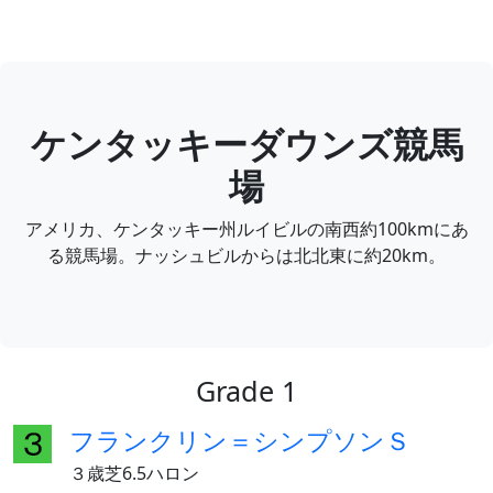
ケンタッキーダウンズ競馬
場
アメリカ、ケンタッキー州ルイビルの南西約100kmにあ
る競馬場。ナッシュビルからは北北東に約20km。
Grade 1
フランクリン＝シンプソンＳ
３歳芝6.5ハロン