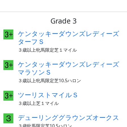
Grade 3
ケンタッキーダウンズレディーズ
ターフＳ
３歳以上牝馬限定芝１マイル
ケンタッキーダウンズレディーズ
マラソンＳ
３歳以上牝馬限定芝10.5ハロン
ツーリストマイルＳ
３歳以上芝１マイル
デューリンググラウンズオークス
３歳牝馬限定芝10.5ハロン