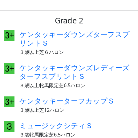
Grade 2
ケンタッキーダウンズターフスプ
リントＳ
３歳以上芝６ハロン
ケンタッキーダウンズレディーズ
ターフスプリントＳ
３歳以上牝馬限定芝6.5ハロン
ケンタッキーターフカップＳ
３歳以上芝12ハロン
ミュージックシティＳ
３歳牝馬限定芝6.5ハロン