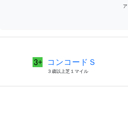
ア
コンコードＳ
３歳以上芝１マイル