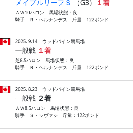
メイプルリーフＳ
（G3）
１着
ＡＷ10ハロン 馬場状態：良
騎手：Ｒ・ヘルナンデス 斤量：122ポンド
2025. 9.14 ウッドバイン競馬場
一般戦
１着
芝8.5ハロン 馬場状態：良
騎手：Ｒ・ヘルナンデス 斤量：122ポンド
2025. 8.23 ウッドバイン競馬場
一般戦
２着
ＡＷ8.5ハロン 馬場状態：良
騎手：Ｓ・シヴァシ 斤量：122ポンド