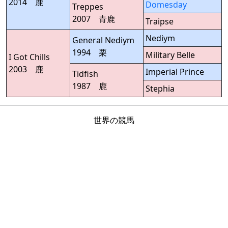
2014 鹿
Domesday
Treppes
2007 青鹿
Traipse
Nediym
General Nediym
1994 栗
Military Belle
I Got Chills
2003 鹿
Imperial Prince
Tidfish
1987 鹿
Stephia
世界の競馬