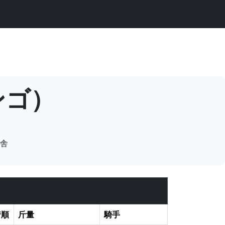
タンゴ）
舎
着順
斤量
騎手