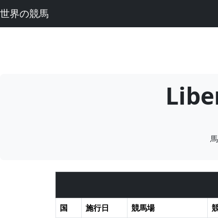
世界の競馬
Lib
馬
国
施行日
競馬場