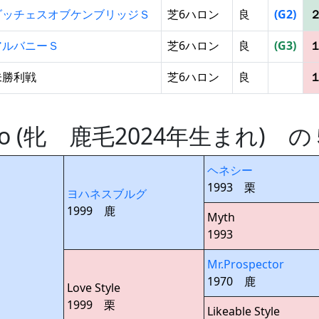
ダッチェスオブケンブリッジＳ
芝6ハロン
良
(G2)
アルバニーＳ
芝6ハロン
良
(G3)
未勝利戦
芝6ハロン
良
ango (牝 鹿毛2024年生まれ)
ヘネシー
1993 栗
ヨハネスブルグ
1999 鹿
Myth
1993
Mr.Prospector
1970 鹿
Love Style
1999 栗
Likeable Style