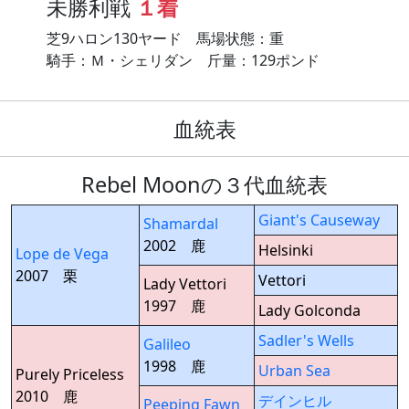
未勝利戦
１着
芝9ハロン130ヤード 馬場状態：重
騎手：Ｍ・シェリダン 斤量：129ポンド
血統表
Rebel Moonの３代血統表
Giant's Causeway
Shamardal
2002 鹿
Helsinki
Lope de Vega
2007 栗
Vettori
Lady Vettori
1997 鹿
Lady Golconda
Sadler's Wells
Galileo
1998 鹿
Urban Sea
Purely Priceless
2010 鹿
デインヒル
Peeping Fawn