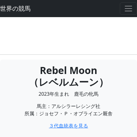
世界の競馬
Rebel Moon
（レベルムーン）
2023年生まれ 鹿毛の牝馬
馬主：アルシラーレシング社
所属：ジョセフ・Ｐ・オブライエン厩舎
３代血統表を見る