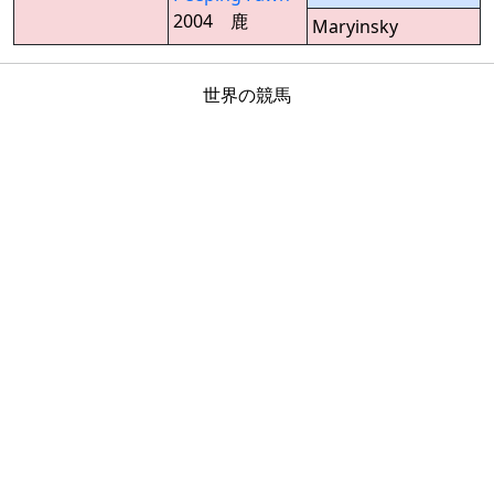
2004 鹿
Maryinsky
世界の競馬