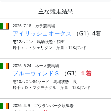
主な競走結果
2026. 7.18 カラ競馬場
アイリッシュオークス
（G1）4着
芝12ハロン 馬場状態：稍重
騎手：Ｊ・シェリダン 斤量：128ポンド
2026. 6.24 ネース競馬場
ブルーウィンドＳ
（G3）
１着
芝10ハロン84ヤード 馬場状態：良
騎手：Ｄ・マクモナグル 斤量：128ポンド
2026. 4. 9 ゴウランパーク競馬場