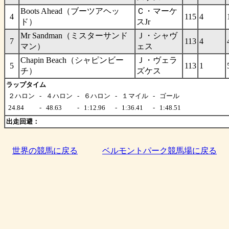
Boots Ahead（ブーツアヘッ
Ｃ・マーケ
4
115
4
ド）
スJr
Mr Sandman（ミスターサンド
Ｊ・シャヴ
7
113
4
マン）
ェス
Chapin Beach（シャピンビー
Ｊ・ヴェラ
5
113
1
チ）
ズケス
ラップタイム
２ハロン
-
４ハロン
-
６ハロン
-
１マイル
-
ゴール
24.84
-
48.63
-
1:12.96
-
1:36.41
-
1:48.51
出走回避：
世界の競馬に戻る
ベルモントパーク競馬場に戻る