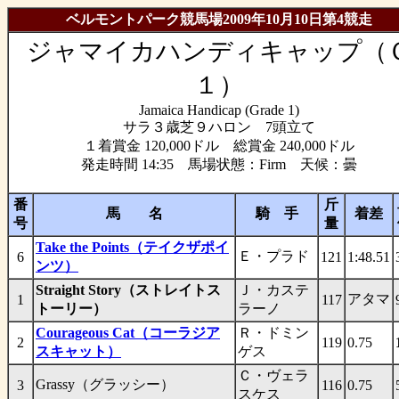
ベルモントパーク競馬場2009年10月10日第4競走
ジャマイカハンディキャップ（
１）
Jamaica Handicap (Grade 1)
サラ３歳芝９ハロン 7頭立て
１着賞金 120,000ドル 総賞金 240,000ドル
発走時間 14:35 馬場状態：Firm 天候：曇
番
斤
馬 名
騎 手
着差
号
量
Take the Points（テイクザポイ
Ｅ・プラド
6
121
1:48.51
ンツ）
Straight Story（ストレイトス
Ｊ・カステ
アタマ
1
117
トーリー）
ラーノ
Courageous Cat（コーラジア
Ｒ・ドミン
2
119
0.75
スキャット）
ゲス
Ｃ・ヴェラ
Grassy（グラッシー）
3
116
0.75
スケス