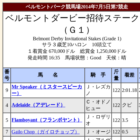
ベルモントパーク競馬場2014年7月5日第7競走
ベルモントダービー招待ステーク
（Ｇ１）
Belmont Derby Invitational Stakes (Grade 1)
サラ３歳芝10ハロン 10頭立て
１着賞金 670,000ドル 総賞金 1,250,000ドル
発走時間 16:35 馬場状態：Good 天候：晴
番
斤
馬 名
騎 手
着差
号
量
Mr Speaker（ミスタースピーカ
Ｊ・レズカ
9
122
2:01.18
ー）
ノ
Ｃ・オドノ
Adelaide（アデレード）
クビ
4
122
ヒュー
Ｊ・ロザリ
Flamboyant（フランボヤント）
5
122
3.5
オ
7
Gailo Chop（ガイロチョップ）
Ｊ・オージ
122
0.5