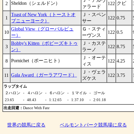
Ｊ・アルヴ
Sheldon（シェルドン）
クビ
2
122
ァラード
Toast of New York（トーストオ
Ｊ・スペン
1
122
0.75
ブニューヨーク）
サー
Global View（グローバルビュ
Ｇ・スティ
10
122
0.5
ー）
ーヴンス
Bobby's Kitten（ボビーズキトゥ
Ｊ・カステ
3
122
8.75
ン）
ラーノ
Ｊ・オーテ
Pornichet（ポーニヒト）
8
122
4.25
ィス
Ｊ・ヴェラ
Gala Award（ガーラアワード）
11
122
3.75
ズケス
ラップタイム
２ハロン
-
４ハロン
-
６ハロン
-
１マイル
-
ゴール
23.65
-
48.43
-
1:12.65
-
1:37.10
-
2:01.18
出走回避：
Dance With Fate
世界の競馬に戻る
ベルモントパーク競馬場に戻る