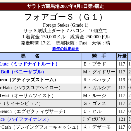
サラトガ競馬場2007年9月1日第9競走
フォアゴーＳ（Ｇ１）
Forego Stakes (Grade 1)
サラ３歳以上ダート７ハロン 10頭立て
１着賞金 150,000ドル 総賞金 250,000ドル
発走時間 17:21 馬場状態：Fast 天候：晴
昨年の競走結果
馬 名
騎 手
斤量
ht Lute（ミッドナイトルート）
Ｅ・プラド
117
1
the Bull（ベニーザブル）
Ｍ・グイドリー
117
2
's Storm（アティラズストーム）
Ｒ・ベハラノ
119
9
Your Halo（ハウズユアヘイロー）
Ａ・ガルシア
117
0
e Twist（オーサムツイスト）
Ｍ・ルージ
117
2
Pure（サイモンピュア）
Ｇ・ゴメス
117
2
ive Search（エグゼクティヴサーチ）
Ｃ・ヒル
117
0
inance（ハイファイナンス）
J･ｳﾞｪﾗｽﾞｹｽ
121
ｸ
g for Cash（プレイングフォーキャッシュ）
Ｋ・デザーモ
117
0