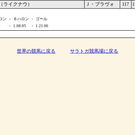
Now（ライクナウ）
Ｊ・ブラヴォ
117
1
ロン
-
６ハロン
-
ゴール
4
-
1:08.95
-
1:21.06
世界の競馬に戻る
サラトガ競馬場に戻る