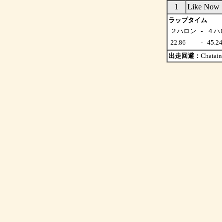
1
Like 
ラップタイム
２ハロン
-
４ハ
22.86
-
45.2
出走回避：
Chatain