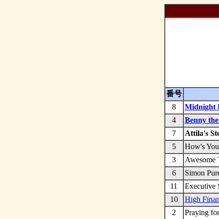
番号
8
Midnig
4
Benny 
7
Attila
5
How's 
3
Awesom
6
Simon 
11
Execut
10
High F
2
Prayin