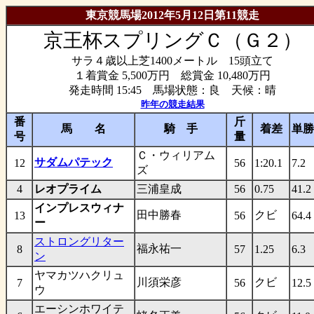
東京競馬場2012年5月12日第11競走
京王杯スプリングＣ（Ｇ２）
サラ４歳以上芝1400メートル 15頭立て
１着賞金 5,500万円 総賞金 10,480万円
発走時間 15:45 馬場状態：良 天候：晴
昨年の競走結果
番
斤
馬 名
騎 手
着差
単勝
号
量
Ｃ・ウィリアム
サダムパテック
12
56
1:20.1
7.2
ズ
4
レオプライム
三浦皇成
56
0.75
41.2
インプレスウィナ
田中勝春
クビ
13
56
64.4
ー
ストロングリター
福永祐一
8
57
1.25
6.3
ン
ヤマカツハクリュ
川須栄彦
クビ
7
56
12.5
ウ
エーシンホワイテ