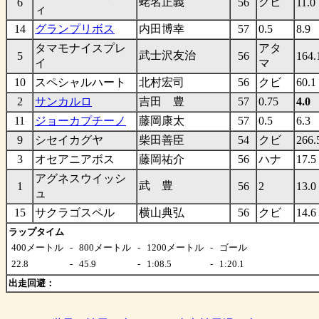
蛯名正義
クビ
6
56
11.0
ィ
14
グランプリボス
内田博幸
57
0.5
8.9
タマモナイスプレ
アタ
武士沢友治
5
56
164.
イ
マ
10
スペシャルハート
北村宏司
56
クビ
60.1
2
サンカルロ
吉田 豊
57
0.75
4.0
11
ジョーカプチーノ
藤岡康太
57
0.5
6.3
9
シセイカグヤ
柴田善臣
54
クビ
266.
3
オセアニアボス
藤岡祐介
56
ハナ
17.5
アグネスウイッシ
武 豊
1
56
2
13.0
ュ
15
サクラゴスペル
横山典弘
56
クビ
14.6
ラップタイム
400メートル
-
800メートル
-
1200メートル
-
ゴール
22.8
-
45.9
-
1:08.5
-
1:20.1
出走回避：