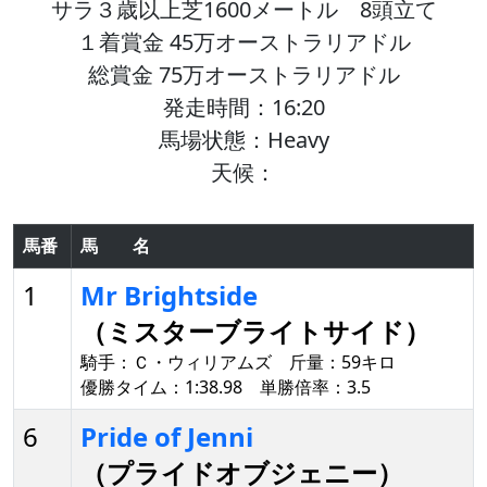
サラ３歳以上芝1600メートル 8頭立て
１着賞金 45万オーストラリアドル
総賞金 75万オーストラリアドル
発走時間：16:20
馬場状態：Heavy
天候：
馬番
馬 名
1
Mr Brightside
（ミスターブライトサイド）
騎手：Ｃ・ウィリアムズ 斤量：59キロ
優勝タイム：1:38.98 単勝倍率：3.5
6
Pride of Jenni
（プライドオブジェニー）