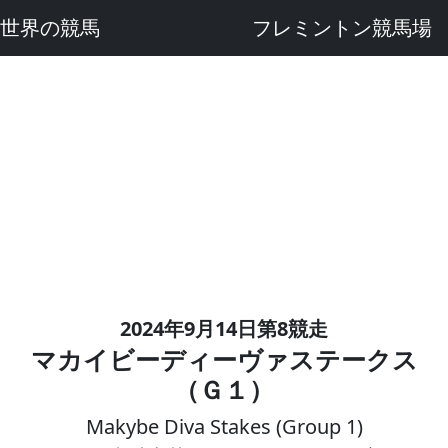
世界の競馬
フレミントン競馬場
2024年9月14日第8競走
マカイビーディーヴァステークス
（Ｇ１）
Makybe Diva Stakes (Group 1)