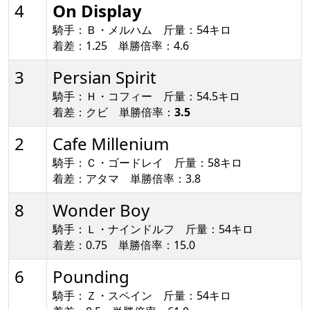
4
On Display
騎手：Ｂ・メルハム 斤量：54キロ
着差：1.25 単勝倍率：4.6
3
Persian Spirit
騎手：Ｈ・コフィー 斤量：54.5キロ
着差：クビ 単勝倍率：
3.5
2
Cafe Millenium
騎手：Ｃ・ゴードレイ 斤量：58キロ
着差：アタマ 単勝倍率：3.8
8
Wonder Boy
騎手：Ｌ・ナインドルフ 斤量：54キロ
着差：0.75 単勝倍率：15.0
6
Pounding
騎手：Ｚ・スペイン 斤量：54キロ