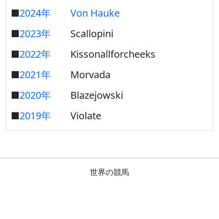
■
2024年
Von Hauke
■
2023年
Scallopini
■
2022年
Kissonallforcheeks
■
2021年
Morvada
■
2020年
Blazejowski
■
2019年
Violate
世界の競馬