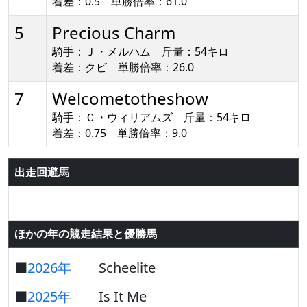
着差：0.5 単勝倍率：61.0
5
Precious Charm
騎手：Ｊ・メルハム 斤量：54キロ
着差：クビ 単勝倍率：26.0
7
Welcometotheshow
騎手：Ｃ・ウィリアムズ 斤量：54キロ
着差：0.75 単勝倍率：9.0
出走回避馬
ほかの年の競走結果と優勝馬
■
2026年
Scheelite
■
2025年
Is It Me