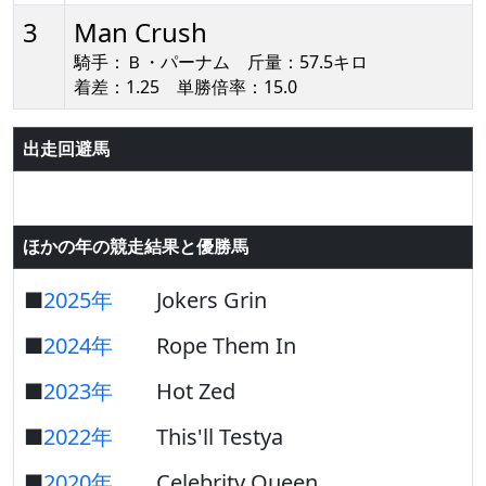
3
Man Crush
騎手：Ｂ・パーナム 斤量：57.5キロ
着差：1.25 単勝倍率：15.0
出走回避馬
ほかの年の競走結果と優勝馬
■
2025年
Jokers Grin
■
2024年
Rope Them In
■
2023年
Hot Zed
■
2022年
This'll Testya
■
2020年
Celebrity Queen