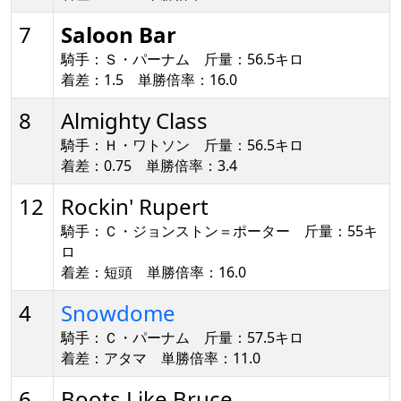
7
Saloon Bar
騎手：Ｓ・パーナム 斤量：56.5キロ
着差：1.5 単勝倍率：16.0
8
Almighty Class
騎手：Ｈ・ワトソン 斤量：56.5キロ
着差：0.75 単勝倍率：3.4
12
Rockin' Rupert
騎手：Ｃ・ジョンストン＝ポーター 斤量：55キ
ロ
着差：短頭 単勝倍率：16.0
4
Snowdome
騎手：Ｃ・パーナム 斤量：57.5キロ
着差：アタマ 単勝倍率：11.0
6
Boots Like Bruce