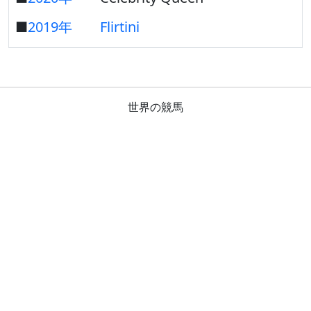
■
2019年
Flirtini
世界の競馬