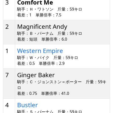
3
Comfort Me
騎手：Ｈ・ワトソン 斤量：59キロ
着差：1 単勝倍率：7.5
2
Magnificent Andy
騎手：Ｂ・パーナム 斤量：59キロ
着差：短頭 単勝倍率：6.0
1
Western Empire
騎手：Ｗ・パイク 斤量：59キロ
着差：0.5 単勝倍率：2.9
7
Ginger Baker
騎手：Ｃ・ジョンストン＝ポーター 斤量：59キ
ロ
着差：0.75 単勝倍率：41.0
4
Bustler
騎手：Ｓ・パーナム 斤量：59キロ