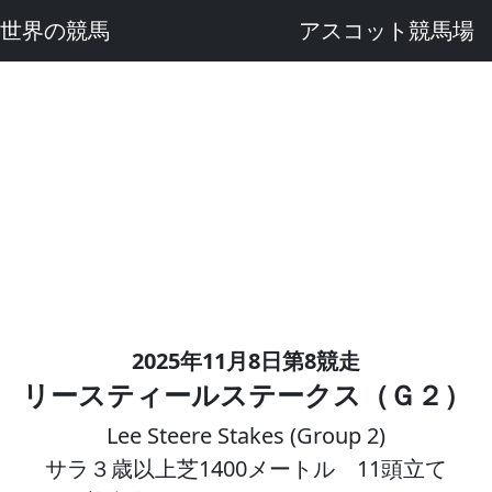
世界の競馬
アスコット競馬場
2025年11月8日第8競走
リースティールステークス（Ｇ２）
Lee Steere Stakes (Group 2)
サラ３歳以上芝1400メートル 11頭立て